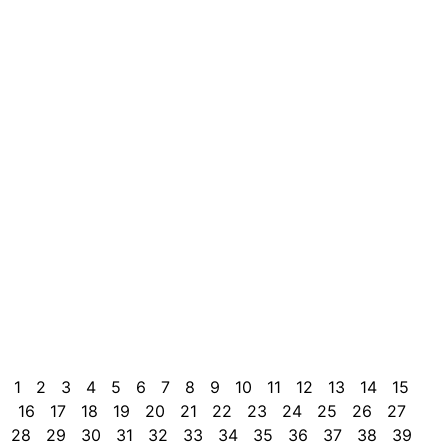
f
p
e
c
i
m
c
d
d
a
c
s
c
o
s
e
c
1
2
3
4
5
6
7
8
9
10
11
12
13
14
15
16
17
18
19
20
21
22
23
24
25
26
27
28
29
30
31
32
33
34
35
36
37
38
39