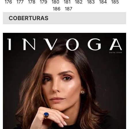
176
177
178
179
180
181
182
183
184
185
186
187
COBERTURAS