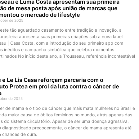
seau e Luma Costa apresentam sua primeira
ão de mesa posta após união de marcas que
entou o mercado de lifestyle
tober de 2025
deste tão aguardado casamento entre tradição e inovação, a
rasileira apresenta suas primeiras criações sob a nova label
eau | Casa Costa, com a introdução do seu primeiro app com
os inéditos e campanha simbólica que celebra momentos
ilhados No início deste ano, a Trousseau, referência incontestável
s e Le Lis Casa reforçam parceria com o
tuto Protea em prol da luta contra o câncer de
a
tober de 2025
er de mama é o tipo de câncer que mais mata mulheres no Brasil e
nda maior causa de óbitos femininos no mundo, atrás apenas das
s do sistema circulatório. Apesar de ser uma doença agressiva,
 diagnosticado precocemente, o câncer de mama apresenta até
 chances de cura.