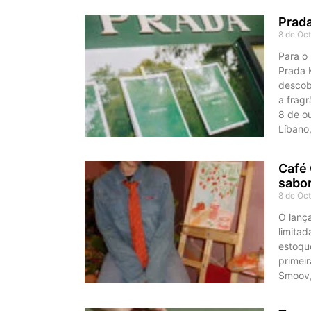
Prad
8 de Oc
Para o
Prada K
descob
a fragr
8 de o
Líbano
Café 
sabor
8 de Oc
O lança
limitad
estoqu
primei
Smoov,