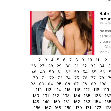
Sabri
cres
25 de S
Na man
partic
progra
no Glo
Maravil
1
2
3
4
5
6
7
8
9
10
11
12
26
27
28
29
30
31
32
33
34
3
48
49
50
51
52
53
54
55
56
5
70
71
72
73
74
75
76
77
78
7
92
93
94
95
96
97
98
99
100
112
113
114
115
116
117
118
119
130
131
132
133
134
135
136
137
148
149
150
151
152
153
154
15
166
167
168
169
170
171
172
17