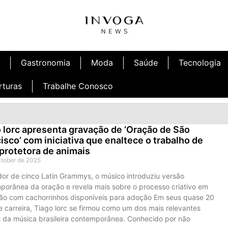
Gastronomia
Moda
Saúde
Tecnologia
rturas
Trabalhe Conosco
 lorc apresenta gravação de ‘Oração de São
isco’ com iniciativa que enaltece o trabalho de
rotetora de animais
ctober de 2025
or de cinco Latin Grammys, o músico introduziu versão
porânea da oração e revela mais sobre o processo criativo em
ção com cachorrinhos disponíveis para adoção Em seus quase 20
 carreira, Tiago lorc se firmou como um dos mais relevantes
as da música brasileira contemporânea. Conhecido por não