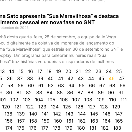
na Sato apresenta “Sua Maravilhosa” e destaca
cimento pessoal em nova fase no GNT
eptember de 2025
hã desta quarta-feira, 25 de setembro, a equipe da In Voga
ipou digitalmente da coletiva de imprensa de lançamento do
ma “Sua Maravilhosa”, que estreia em 30 de setembro no GNT e
boplay. Um programa para celebrar mulheres reais “Sua
hosa” traz histórias verdadeiras e inspiradoras de mulheres
13
14
15
16
17
18
19
20
21
22
23
24
25
5
36
37
38
39
40
41
42
43
44
45
46
47
7
58
59
60
61
62
63
64
65
66
67
68
69
9
80
81
82
83
84
85
86
87
88
89
90
91
101
102
103
104
105
106
107
108
109
110
111
120
121
122
123
124
125
126
127
128
129
138
139
140
141
142
143
144
145
146
147
5
156
157
158
159
160
161
162
163
164
165
3
174
175
176
177
178
179
180
181
182
183