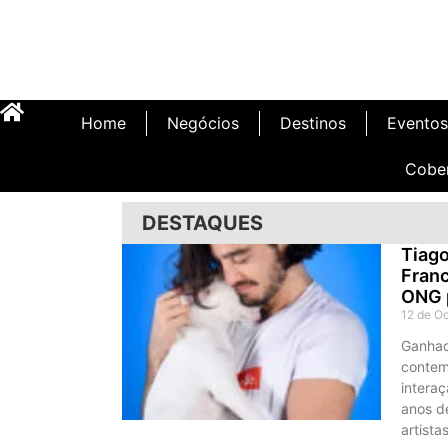
Home
Negócios
Destinos
Eventos
Cobe
DESTAQUES
Tiago
Franc
ONG p
12 de O
Ganhad
contem
intera
anos de
artist