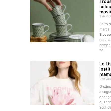
Trous
coleç
movim
3 de Oc
Fruto 
marca b
Trouss
recurs
compart
no
Le Li
Insti
mam
1 de Oc
O cânc
a segu
doença
quando
95% de