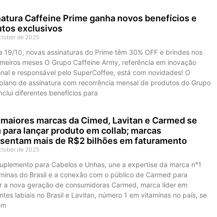
atura Caffeine Prime ganha novos benefícios e
tos exclusivos
ctober de 2025
a 19/10, novas assinaturas do Prime têm 30% OFF e brindes nos
rimeiros meses O Grupo Caffeine Army, referência em inovação
ional e responsável pelo SuperCoffee, está com novidades! O
 plano de assinatura com recorrência mensal de produtos do Grupo
nclui diferentes benefícios para
maiores marcas da Cimed, Lavitan e Carmed se
para lançar produto em collab; marcas
sentam mais de R$2 bilhões em faturamento
ctober de 2025
uplemento para Cabelos e Unhas, une a expertise da marca n°1
aminas do Brasil e a conexão com o público de Carmed para
r a nova geração de consumidoras Carmed, marca líder em
ntes labiais no Brasil e Lavitan, número 1 em vitaminas no país, se
em