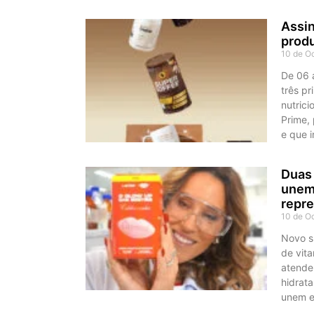
Assin
produ
10 de O
De 06 
três p
nutric
Prime,
e que i
Duas 
unem 
repre
10 de O
Novo s
de vit
atende
hidrata
unem 