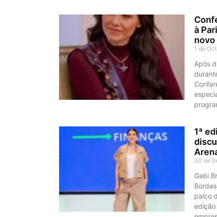
Conf
à Par
novo 
1 de Oc
Após du
durant
Confer
especi
progra
1ª ed
discu
Aren
30 de S
Gabi Br
Bordas
palco d
edição
empresá