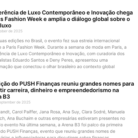
erência de Luxo Contemporâneo e Inovação chega
is Fashion Week e amplia o diálogo global sobre o
luxo
tober de 2025
as edições no Brasil, o evento fez sua estreia internacional
e a Paris Fashion Week. Durante a semana de moda em Paris, a
ência de Luxo Contemporâneo e Inovação, com curadoria dos
alistas Eduardo Santos e Deny Peres, apresentou uma
mação que conectou o olhar brasileiro ao contexto global
ição do PUSH Finanças reuniu grandes nomes para
tir carreira, dinheiro e empreendedorismo na
a B3
eptember de 2025
andt, Carol Paiffer, Jana Rosa, Ana Suy, Clara Sodré, Manuela
ch, Ana Buchaim e outras empresárias estiveram presentes no
o evento Na última semana, a Arena B3 foi palco da primeira
 do PUSH Finanças, evento que reuniu grandes nomes de
rias e influenciadoras para discutirem sobre finanças,