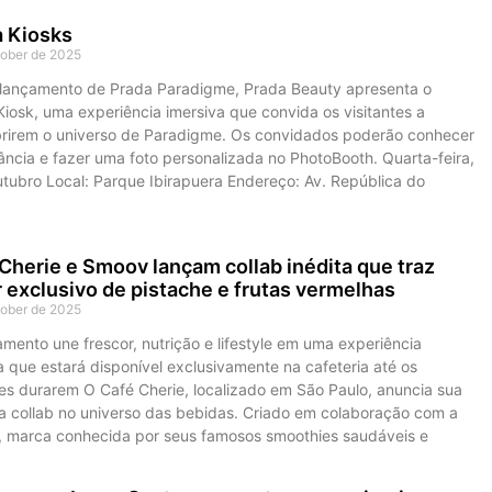
a Kiosks
tober de 2025
 lançamento de Prada Paradigme, Prada Beauty apresenta o
iosk, uma experiência imersiva que convida os visitantes a
rirem o universo de Paradigme. Os convidados poderão conhecer
ância e fazer uma foto personalizada no PhotoBooth. Quarta-feira,
utubro Local: Parque Ibirapuera Endereço: Av. República do
,
Cherie e Smoov lançam collab inédita que traz
 exclusivo de pistache e frutas vermelhas
tober de 2025
mento une frescor, nutrição e lifestyle em uma experiência
a que estará disponível exclusivamente na cafeteria até os
es durarem O Café Cherie, localizado em São Paulo, anuncia sua
ra collab no universo das bebidas. Criado em colaboração com a
 marca conhecida por seus famosos smoothies saudáveis e