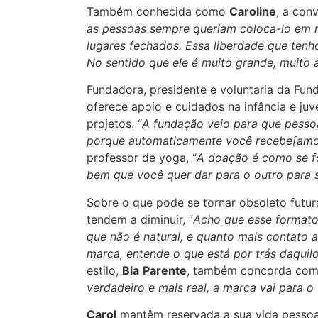
Também conhecida como
Caroline
, a con
as pessoas sempre queriam coloca-lo em r
lugares fechados. Essa liberdade que tenh
No sentido que ele é muito grande, muito 
Fundadora, presidente e voluntaria da Fu
oferece apoio e cuidados na infância e ju
projetos. “
A fundação veio para que pesso
porque automaticamente você recebe[amo
professor de yoga, “
A doação é como se fo
bem que você quer dar para o outro para s
Sobre o que pode se tornar obsoleto futu
tendem a diminuir, “
Acho que esse formato
que não é natural, e quanto mais contato 
marca, entende o que está por trás daquilo
estilo,
Bia
Parente
, também concorda com 
verdadeiro e mais real, a marca vai para 
Carol
mantêm reservada a sua vida pessoal