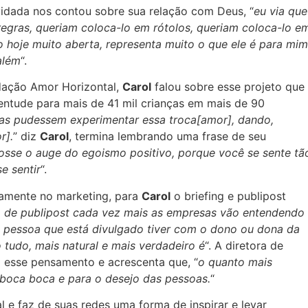
vidada nos contou sobre sua relação com Deus, “
eu via que
egras, queriam coloca-lo em rótolos, queriam coloca-lo e
o hoje muito aberta, representa muito o que ele é para mim
além
“.
ndação Amor Horizontal,
Carol
falou sobre esse projeto que
ventude para mais de 41 mil crianças em mais de 90
as pudessem experimentar essa troca[amor], dando,
r].
” diz
Carol
, termina lembrando uma frase de seu
sse o auge do egoismo positivo, porque você se sente tã
e sentir
“.
ramente no marketing, para
Carol
o briefing e publipost
 de publipost cada vez mais as empresas vão entendendo
a pessoa que está divulgado tiver com o dono ou dona da
 tudo, mais natural e mais verdadeiro é
“. A diretora de
esse pensamento e acrescenta que, “
o quanto mais
o boca boca e para o desejo das pessoas.
“
 e faz de suas redes uma forma de inspirar e levar