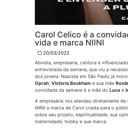
Carol Celico é a convid
vida e marca NIINI
20/03/2022
Ativista, empresaria, cantora e influencia
entrevistada da semana, que viu a necess
dos jovens. Nascida em São Paulo já morou
Oprah
,
Victoria Beckham
e sua mãe
Rosân
convidada da semana é a mãe do
Luca
e
I
A empresária nos atendeu diretamente de 
NIINI
a marca de Carol criada para o públic
sobre seu projeto, espiritualidade, sua opi
maternidade, hobby e sua marca.