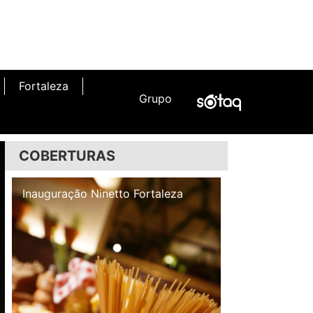
Fortaleza
Grupo
COBERTURAS
Inauguração Illa Café
Inauguração N