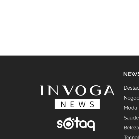
NEW
Desta
Negóc
Moda
Saúde
Belez
Tecnol