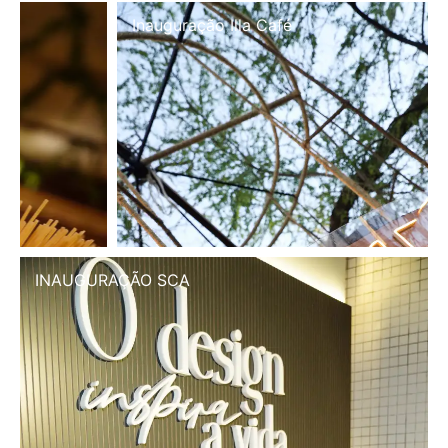
Inauguração Illa Café
INAUGURAÇÃO SCA