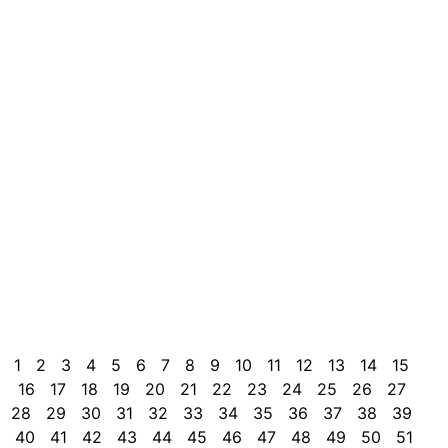
t
i
a
e
s
p
d
P
d
d
f
l
O
2
R
c
1
2
3
4
5
6
7
8
9
10
11
12
13
14
15
16
17
18
19
20
21
22
23
24
25
26
27
28
29
30
31
32
33
34
35
36
37
38
39
40
41
42
43
44
45
46
47
48
49
50
51