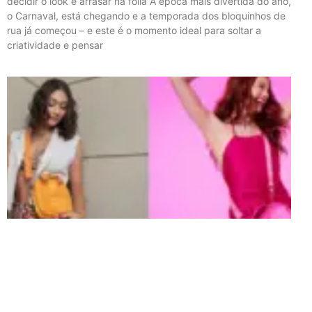
decidir o look e arrasar na folia A época mais divertida do ano,
o Carnaval, está chegando e a temporada dos bloquinhos de
rua já começou – e este é o momento ideal para soltar a
criatividade e pensar
t
p
p
b
C
2
d
O
e
c
p
f
e
a
p