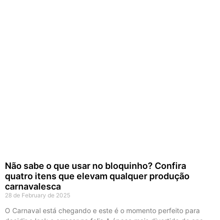
r
P
R
e
q
r
a
e
p
p
C
M
A
d
Não sabe o que usar no bloquinho? Confira
quatro itens que elevam qualquer produção
carnavalesca
28 de February de 2025
O Carnaval está chegando e este é o momento perfeito para