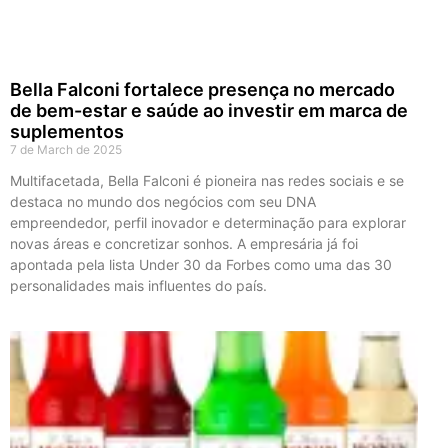
d
e
Bella Falconi fortalece presença no mercado
de bem-estar e saúde ao investir em marca de
suplementos
7 de March de 2025
Multifacetada, Bella Falconi é pioneira nas redes sociais e se
destaca no mundo dos negócios com seu DNA
empreendedor, perfil inovador e determinação para explorar
novas áreas e concretizar sonhos. A empresária já foi
apontada pela lista Under 30 da Forbes como uma das 30
personalidades mais influentes do país.
U
C
p
c