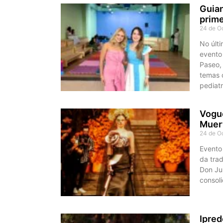
Guian
prime
24 de O
No últ
evento
Paseo,
temas c
pediatr
Vogue
Muert
24 de O
Evento 
da trad
Don Ju
consoli
Ipred