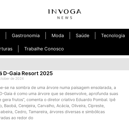
Gastronomia
Moda
Saúde
Tecnologia
rturas
Trabalhe Conosco
á D-Gaia Resort 2025
ctober de 2024
ne-se na sombra de uma árvore numa paisagem ensolarada, a
D-Gaia é como uma árvore que se desenvolve, aprofunda suas
e gera frutos”, comenta o diretor criativo Eduardo Pombal. Ipê
, Baobá, Cerejeira, Carvalho, Acácia, Oliveira, Cipreste,
abeira, Cedro, Tamareira, árvores diversas e simbólicas
radas ao redor do