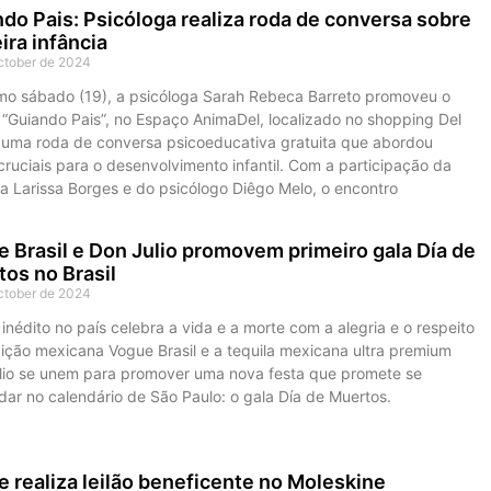
do Pais: Psicóloga realiza roda de conversa sobre
ira infância
ctober de 2024
imo sábado (19), a psicóloga Sarah Rebeca Barreto promoveu o
 “Guiando Pais”, no Espaço AnimaDel, localizado no shopping Del
 uma roda de conversa psicoeducativa gratuita que abordou
ruciais para o desenvolvimento infantil. Com a participação da
a Larissa Borges e do psicólogo Diêgo Melo, o encontro
 Brasil e Don Julio promovem primeiro gala Día de
os no Brasil
ctober de 2024
inédito no país celebra a vida e a morte com a alegria e o respeito
ição mexicana Vogue Brasil e a tequila mexicana ultra premium
lio se unem para promover uma nova festa que promete se
dar no calendário de São Paulo: o gala Día de Muertos.
e realiza leilão beneficente no Moleskine