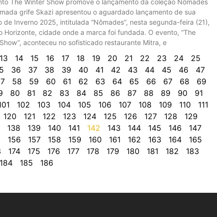
to The Winter Show promove o lançamento da coleção Nômades
mada grife Skazi apresentou o aguardado lançamento de sua
 de Inverno 2025, intitulada “Nômades”, nesta segunda-feira (21),
o Horizonte, cidade onde a marca foi fundada. O evento, “The
Show”, aconteceu no sofisticado restaurante Mitra, e
13
14
15
16
17
18
19
20
21
22
23
24
25
5
36
37
38
39
40
41
42
43
44
45
46
47
7
58
59
60
61
62
63
64
65
66
67
68
69
9
80
81
82
83
84
85
86
87
88
89
90
91
101
102
103
104
105
106
107
108
109
110
111
120
121
122
123
124
125
126
127
128
129
138
139
140
141
142
143
144
145
146
147
5
156
157
158
159
160
161
162
163
164
165
3
174
175
176
177
178
179
180
181
182
183
184
185
186