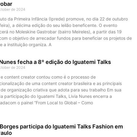
robar
ctober de 2024
tuto da Primeira Infância (Iprede) promove, no dia 22 de outubro
feira), a décima edição do seu leilão beneficente. O evento
erá no Moleskine Gastrobar (bairro Meireles), a partir das 19
com o objetivo de arrecadar fundos para beneficiar os projetos de
e a instituição organiza. A
 Nunes fecha a 8º edição do Iguatemi Talks
ctober de 2024
rl e content creator contou como é o processo de
cionalização de uma content creator brasileira e as principais
 de organização criativa que adota para seu trabalho Em sua
a participação do Iguatemi Talks, Livia Nunes encerra a
adacom o painel “From Local to Global – Como
Borges participa do Iguatemi Talks Fashion em
Paulo