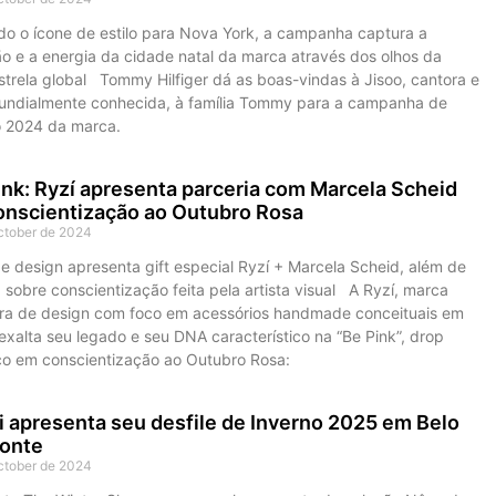
o o ícone de estilo para Nova York, a campanha captura a
ão e a energia da cidade natal da marca através dos olhos da
strela global Tommy Hilfiger dá as boas-vindas à Jisoo, cantora e
mundialmente conhecida, à família Tommy para a campanha de
 2024 da marca.
nk: Ryzí apresenta parceria com Marcela Scheid
onscientização ao Outubro Rosa
ctober de 2024
e design apresenta gift especial Ryzí + Marcela Scheid, além de
a sobre conscientização feita pela artista visual A Ryzí, marca
eira de design com foco em acessórios handmade conceituais em
exalta seu legado e seu DNA característico na “Be Pink”, drop
co em conscientização ao Outubro Rosa:
 apresenta seu desfile de Inverno 2025 em Belo
zonte
ctober de 2024