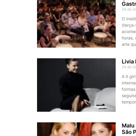
Gast
24 de O
O Insti
(terça-
acontec
horas, 
arte qu
Livia
24 de O
A it gi
interna
formas
segund
tempor
Malu 
São 