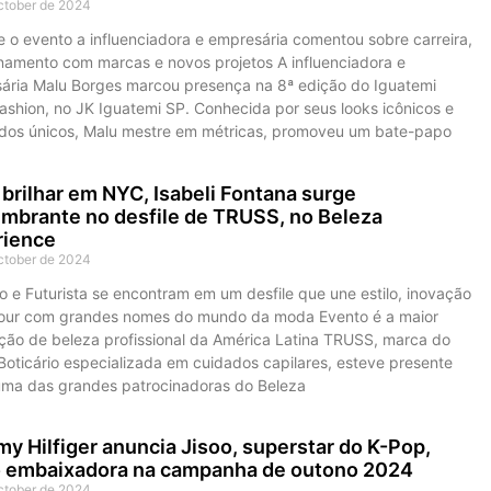
ctober de 2024
 o evento a influenciadora e empresária comentou sobre carreira,
onamento com marcas e novos projetos A influenciadora e
ária Malu Borges marcou presença na 8ª edição do Iguatemi
ashion, no JK Iguatemi SP. Conhecida por seus looks icônicos e
dos únicos, Malu mestre em métricas, promoveu um bate-papo
brilhar em NYC, Isabeli Fontana surge
mbrante no desfile de TRUSS, no Beleza
rience
ctober de 2024
o e Futurista se encontram em um desfile que une estilo, inovação
our com grandes nomes do mundo da moda Evento é a maior
ção de beleza profissional da América Latina TRUSS, marca do
Boticário especializada em cuidados capilares, esteve presente
ma das grandes patrocinadoras do Beleza
 Hilfiger anuncia Jisoo, superstar do K-Pop,
 embaixadora na campanha de outono 2024
ctober de 2024