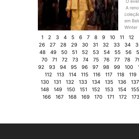
O even
A reno
coleção
em Bel
Winter 
1
2
3
4
5
6
7
8
9
10
11
12
26
27
28
29
30
31
32
33
34
3
48
49
50
51
52
53
54
55
56
5
70
71
72
73
74
75
76
77
78
7
92
93
94
95
96
97
98
99
100
112
113
114
115
116
117
118
119
130
131
132
133
134
135
136
137
148
149
150
151
152
153
154
15
166
167
168
169
170
171
172
17