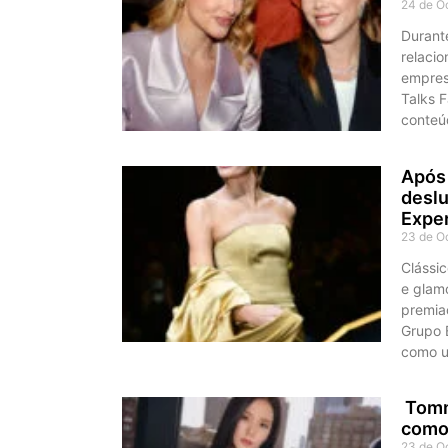
24 de O
Durante
relaci
empres
Talks F
conteú
Após 
deslu
Expe
23 de O
Clássic
e glam
premia
Grupo 
como u
Tommy
como
23 de O