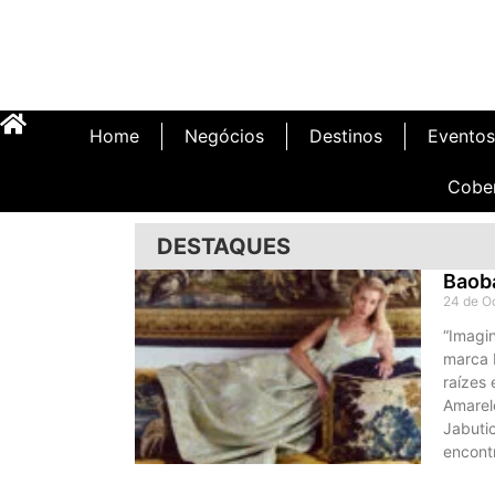
Home
Negócios
Destinos
Eventos
Cobe
DESTAQUES
Baob
24 de O
“Imagi
marca 
raízes 
Amarelo
Jabutic
encont