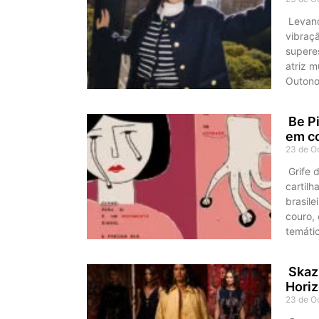
Levand
vibraç
supere
atriz 
Outono
Be Pi
em c
23 de O
Grife d
cartilh
brasil
couro, 
temáti
Skazi
Hori
23 de O