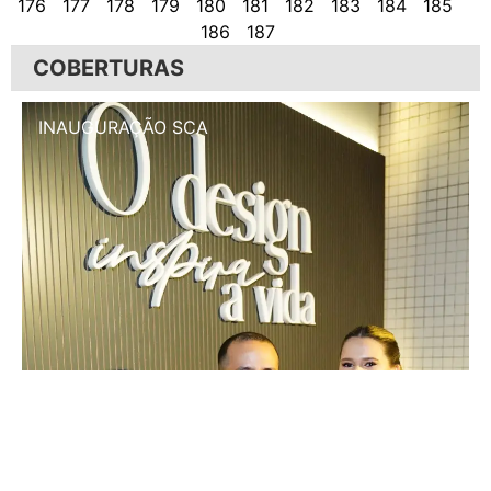
176
177
178
179
180
181
182
183
184
185
186
187
COBERTURAS
INAUGURAÇÃO SCA