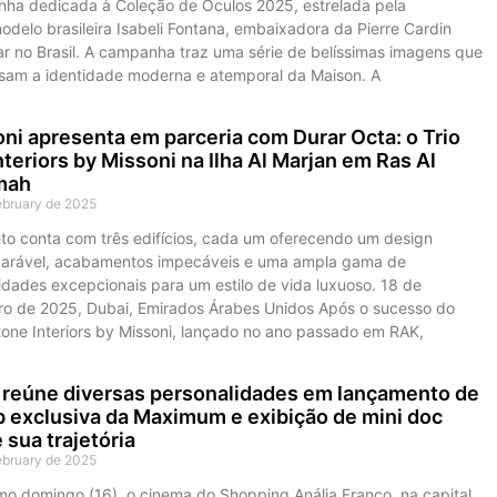
ha dedicada à Coleção de Óculos 2025, estrelada pela
delo brasileira Isabeli Fontana, embaixadora da Pierre Cardin
r no Brasil. A campanha traz uma série de belíssimas imagens que
sam a identidade moderna e atemporal da Maison. A
ni apresenta em parceria com Durar Octa: o Trio
Interiors by Missoni na Ilha Al Marjan em Ras Al
mah
ebruary de 2025
eto conta com três edifícios, cada um oferecendo um design
arável, acabamentos impecáveis e uma ampla gama de
dades excepcionais para um estilo de vida luxuoso. 18 de
iro de 2025, Dubai, Emirados Árabes Unidos Após o sucesso do
one Interiors by Missoni, lançado no ano passado em RAK,
reúne diversas personalidades em lançamento de
b exclusiva da Maximum e exibição de mini doc
 sua trajetória
ebruary de 2025
mo domingo (16), o cinema do Shopping Anália Franco, na capital