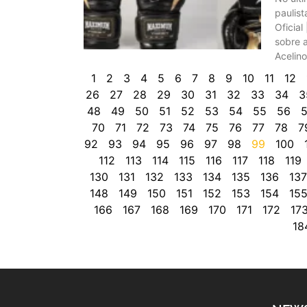
paulis
Oficial
sobre a
Acelin
1
2
3
4
5
6
7
8
9
10
11
12
26
27
28
29
30
31
32
33
34
3
48
49
50
51
52
53
54
55
56
5
70
71
72
73
74
75
76
77
78
7
92
93
94
95
96
97
98
99
100
112
113
114
115
116
117
118
119
130
131
132
133
134
135
136
137
148
149
150
151
152
153
154
15
166
167
168
169
170
171
172
17
18