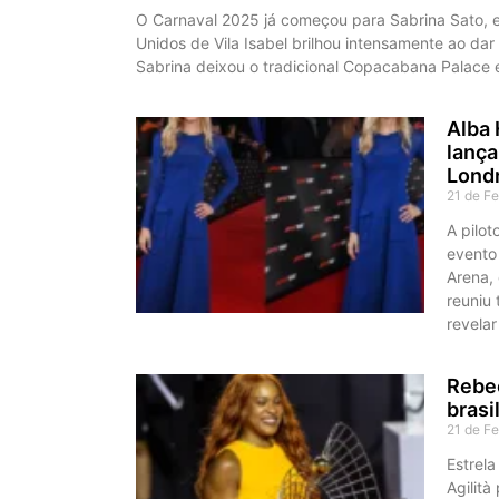
O Carnaval 2025 já começou para Sabrina Sato, e
Unidos de Vila Isabel brilhou intensamente ao dar
Sabrina deixou o tradicional Copacabana Palace 
Alba 
lança
Lond
21 de F
A pilo
evento
Arena, 
reuniu 
revelar
Rebec
brasi
21 de F
Estrela
Agilità