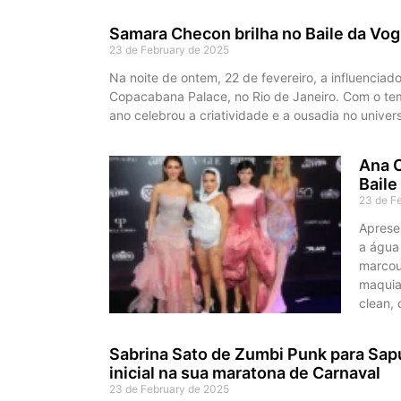
Samara Checon brilha no Baile da Vo
23 de February de 2025
Na noite de ontem, 22 de fevereiro, a influenciad
Copacabana Palace, no Rio de Janeiro. Com o te
ano celebrou a criatividade e a ousadia no unive
Ana C
Baile
23 de F
Aprese
a água
marcou
maquia
clean,
Sabrina Sato de Zumbi Punk para Sap
inicial na sua maratona de Carnaval
23 de February de 2025