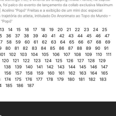
ta, foi palco do evento de lançamento da collab exclusiva Maximum
 | Acelino “Popó” Freitas e a exibição de um mini doc especial
 trajetória do atleta, intitulado Do Anonimato ao Topo do Mundo –
o “Popó”
13
14
15
16
17
18
19
20
21
22
23
24
25
5
36
37
38
39
40
41
42
43
44
45
46
47
7
58
59
60
61
62
63
64
65
66
67
68
69
9
80
81
82
83
84
85
86
87
88
89
90
91
101
102
103
104
105
106
107
108
109
110
111
120
121
122
123
124
125
126
127
128
129
138
139
140
141
142
143
144
145
146
147
5
156
157
158
159
160
161
162
163
164
165
3
174
175
176
177
178
179
180
181
182
183
4
185
186
187