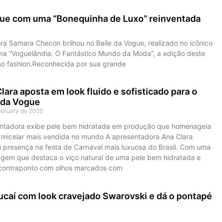
gue com uma “Bonequinha de Luxo” reinventada
ora Samara Checon brilhou no Baile da Vogue, realizado no icônico
ma “Voguelândia: O Fantástico Mundo da Moda”, a edição deste
rso fashion.Reconhecida por sua grande
lara aposta em look fluido e sofisticado para o
 da Vogue
ebruary de 2025
ntadora exibe pele bem hidratada em produção que homenageia
 micelar mais vendida no mundo A apresentadora Ana Clara
 presença na festa de Carnaval mais luxuosa do Brasil. Com uma
gem que destaca o viço natural de uma pele bem hidratada e
 contraponto com olhos marcados com
ucaí com look cravejado Swarovski e dá o pontapé