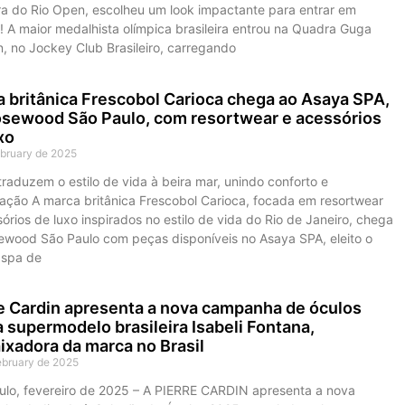
ra do Rio Open, escolheu um look impactante para entrar em
 A maior medalhista olímpica brasileira entrou na Quadra Guga
, no Jockey Club Brasileiro, carregando
 britânica Frescobol Carioca chega ao Asaya SPA,
sewood São Paulo, com resortwear e acessórios
xo
ebruary de 2025
raduzem o estilo de vida à beira mar, unindo conforto e
cação A marca britânica Frescobol Carioca, focada em resortwear
órios de luxo inspirados no estilo de vida do Rio de Janeiro, chega
ewood São Paulo com peças disponíveis no Asaya SPA, eleito o
 spa de
e Cardin apresenta a nova campanha de óculos
 supermodelo brasileira Isabeli Fontana,
xadora da marca no Brasil
ebruary de 2025
ulo, fevereiro de 2025 – A PIERRE CARDIN apresenta a nova