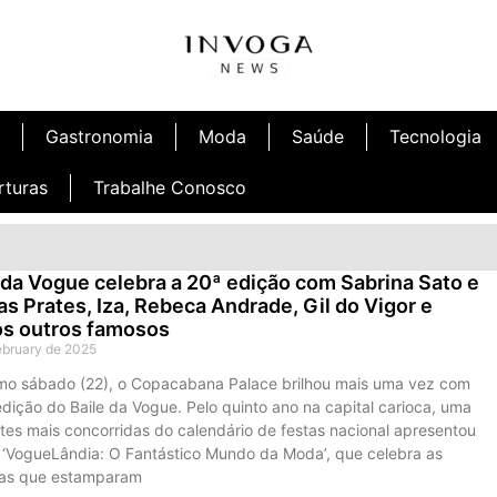
Gastronomia
Moda
Saúde
Tecnologia
rturas
Trabalhe Conosco
 da Vogue celebra a 20ª edição com Sabrina Sato e
as Prates, Iza, Rebeca Andrade, Gil do Vigor e
os outros famosos
ebruary de 2025
imo sábado (22), o Copacabana Palace brilhou mais uma vez com
dição do Baile da Vogue. Pelo quinto ano na capital carioca, uma
tes mais concorridas do calendário de festas nacional apresentou
 ‘VogueLândia: O Fantástico Mundo da Moda’, que celebra as
as que estamparam