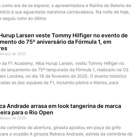
 como era de se esperar, a apresentadora e Rainha de Bateria da
 início à sua aguardada maratona carnavalesca. Na noite de hoje,
e seguiu rumo ao último
Hurup Larsen veste Tommy Hilfiger no evento de
mento do 75º aniversário da Fórmula 1, em
res
ebruary de 2025
to da F1 Academy, Alba Hurup Larsen, vestiu Tommy Hilfiger no
 de lançamento da 75ª temporada da Fórmula 1, realizado na O2
em Londres, no dia 18 de fevereiro de 2025. O evento histórico
todas as dez equipes da F1, incluindo pilotos e líderes, para
a Andrade arrasa em look tangerina de marca
leira para o Rio Open
ebruary de 2025
 da cerimônia de abertura, ginasta apostou em peça da grife
 para a ocasião A ginasta Rebeca Andrade, estrela da cerimônia de