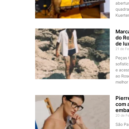
abertu
quadra!
Kuerten
Marca
do Ro
de lu
21 de F
Peças t
sofisti
e acess
ao Ros
melhor
Pierr
com a
embai
20 de F
São Pa