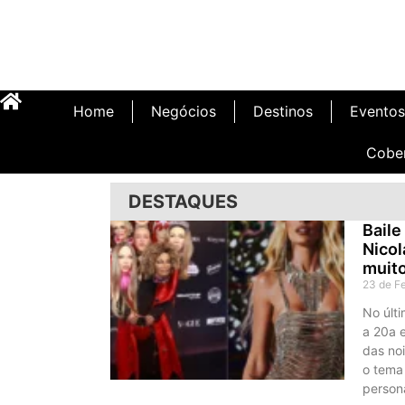
Home
Negócios
Destinos
Eventos
Cobe
DESTAQUES
Baile
Nicol
muit
23 de F
No últ
a 20a e
das noi
o tema
person