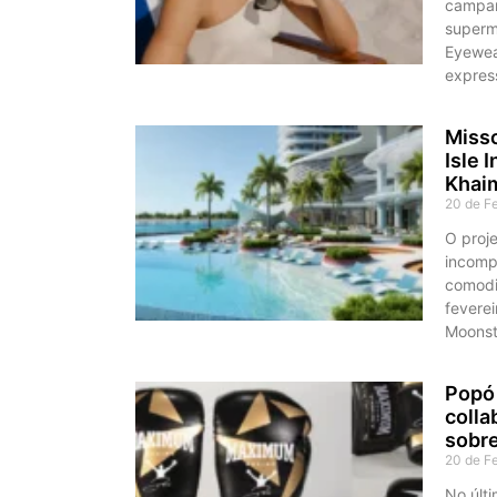
campan
supermo
Eyewea
expres
Misso
Isle 
Khai
20 de F
O proj
incomp
comodi
fevere
Moonst
Popó 
colla
sobre
20 de F
No últi