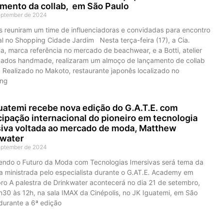
mento da collab, em São Paulo
eptember de 2024
 reuniram um time de influenciadoras e convidadas para encontro
al no Shopping Cidade Jardim Nesta terça-feira (17), a Cia.
a, marca referência no mercado de beachwear, e a Botti, atelier
çados handmade, realizaram um almoço de lançamento de collab
. Realizado no Makoto, restaurante japonês localizado no
ng
uatemi recebe nova edição do G.A.T.E. com
cipação internacional do pioneiro em tecnologia
iva voltada ao mercado de moda, Matthew
kwater
eptember de 2024
endo o Futuro da Moda com Tecnologias Imersivas será tema da
ra ministrada pelo especialista durante o G.AT.E. Academy em
ro A palestra de Drinkwater acontecerá no dia 21 de setembro,
h30 às 12h, na sala IMAX da Cinépolis, no JK Iguatemi, em São
durante a 6ª edição