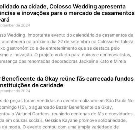
lidado na cidade, Colosso Wedding apresenta
ncias e inovações para o mercado de casamentos
eará
eptember de 2024
sso Wedding, importante evento do calendário de casamentos da
, acontecerá no próximo dia 22 de setembro no Colosso Fortaleza,
xo gastronômico e de entretenimento que se destaca pelo
ismo e inovação. O projeto voltado para noivas e cerimonialistas,
 presença das renomadas decoradoras Jackeline Kato e Mirela
 Beneficente da Gkay reúne fãs earrecada fundos
instituições de caridade
eptember de 2024
es de peças foram vendidas no evento realizado em São Paulo No
 domingo (15), o aguardado Bazar Beneficente da Gkay,
ntou o Welucci Gardens, reunindo centenas de fãs e convidados.
da em causas sociais, Gessica Kayane promove solidariedade,
s da moda. O evento contou com uma ampla variedade de