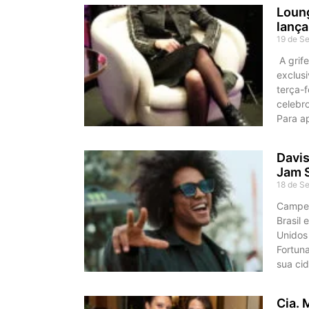
Loung
lança
19 de S
A grife
exclus
terça-f
celebr
Para ap
Davis
Jam 
18 de S
Campeo
Brasil 
Unidos
Fortun
sua cid
Cia. 