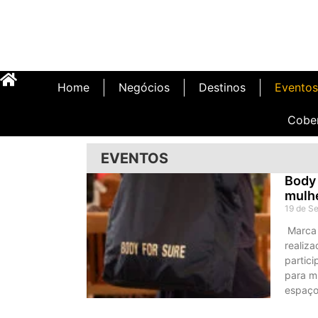
Home
Negócios
Destinos
Eventos
Cobe
EVENTOS
Body 
mulh
19 de S
Marca 
realiza
partic
para m
espaço