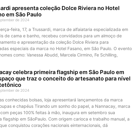
ardi apresenta coleção Dolce Riviera no Hotel
no em São Paulo
eptember de 2024
erça-feira, 17, a Trussardi, marca de alfaiataria especializada em
is de cama e banho, recebeu convidados para um almoço de
onamento e apresentação da coleção Dolce Riviera para
adas especiais da marca no Hotel Fasano, em São Paulo. O evento
 nomes como: Vanessa Abudd, Marcela Cirmino, Fe Schilling,
cay celebra primeira flagship em São Paulo em
paço que traz o conceito do artesanato para nível
tetônico
eptember de 2024
as conhecidas bolsas, loja apresentará lançamentos da marca
oupas e chapéus Tirando um sonho do papel, a Nannacay, marca
 com peças 100% feitas à mão, inaugura em setembro sua
ra flagship em SãoPaulo. Com origem carioca e trabalho manual, a
que conquistou corações nacionais einternacionais, dá