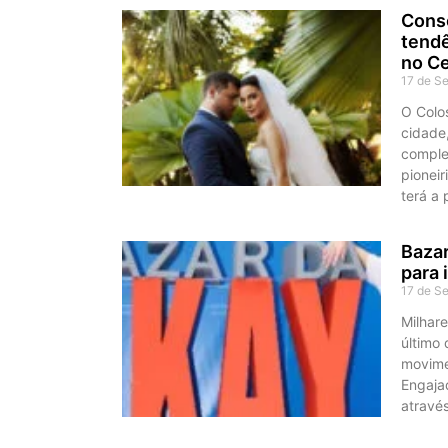
Conso
tendê
no C
17 de S
O Colo
cidade
comple
pioneir
terá a
Bazar
para 
17 de S
Milhar
último
movime
Engaja
atravé