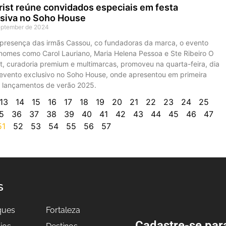
rist reúne convidados especiais em festa
siva no Soho House
eptember de 2024
presença das irmãs Cassou, co fundadoras da marca, o evento
 nomes como Carol Lauriano, Maria Helena Pessoa e Ste Ribeiro O
st, curadoria premium e multimarcas, promoveu na quarta-feira, dia
 evento exclusivo no Soho House, onde apresentou em primeira
 lançamentos de verão 2025.
13
14
15
16
17
18
19
20
21
22
23
24
25
5
36
37
38
39
40
41
42
43
44
45
46
47
51
52
53
54
55
56
57
S
ques
Fortaleza
Cadastre-se par