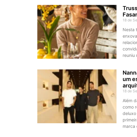
Truss
Fasa
18 de S
Nesta t
enxova
relaci
convid
reuniu
Nanna
um es
arqui
18 de S
Além d
como r
deluxo
primei
marca 