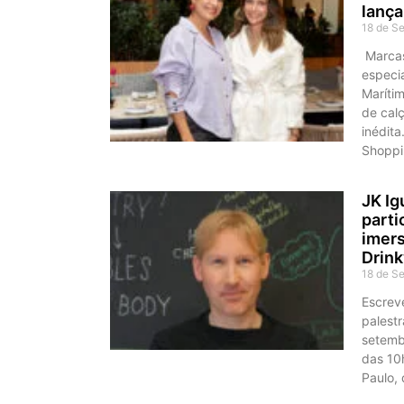
lança
18 de S
Marcas
especi
Marítim
de cal
inédita
Shoppi
JK Ig
parti
imers
Drin
18 de S
Escrev
palest
setemb
das 10
Paulo, 