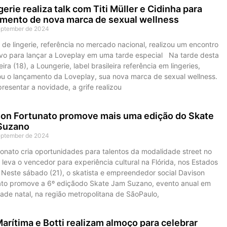
erie realiza talk com Titi Müller e Cidinha para
mento de nova marca de sexual wellness
eptember de 2024
 de lingerie, referência no mercado nacional, realizou um encontro
ivo para lançar a Loveplay em uma tarde especial Na tarde desta
eira (18), a Loungerie, label brasileira referência em lingeries,
ou o lançamento da Loveplay, sua nova marca de sexual wellness.
resentar a novidade, a grife realizou
on Fortunato promove mais uma edição do Skate
Suzano
eptember de 2024
nato cria oportunidades para talentos da modalidade street no
e leva o vencedor para experiência cultural na Flórida, nos Estados
 Neste sábado (21), o skatista e empreendedor social Davison
ato promove a 6º ediçãodo Skate Jam Suzano, evento anual em
ade natal, na região metropolitana de SãoPaulo,
Marítima e Botti realizam almoço para celebrar