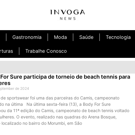
Gastronomia
Moda
Saúde
Tecnologia
rturas
Trabalhe Conosco
For Sure participa de torneio de beach tennis para
eres
eptember de 2024
de sportswear foi uma das parceiras do Camis, campeonato
do na última Na última sexta-feira (13), a Body For Sure
ipou da 11ª edição do Camis, campeonato de beach tennis voltado
ulheres. O evento, realizado nas quadras do Arena Bosque,
 localizado no bairro do Morumbi, em São