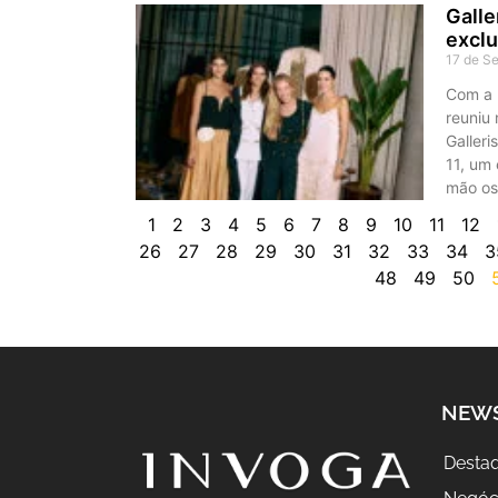
Galle
exclu
17 de S
Com a 
reuniu
Galleri
11, um
mão os
1
2
3
4
5
6
7
8
9
10
11
12
26
27
28
29
30
31
32
33
34
3
48
49
50
NEW
Desta