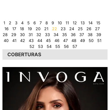
G
a
a
1
2
3
4
5
6
7
8
9
10
11
12
13
14
15
16
17
18
19
20
21
22
23
24
25
26
27
28
29
30
31
32
33
34
35
36
37
38
39
40
41
42
43
44
45
46
47
48
49
50
51
52
53
54
55
56
57
COBERTURAS