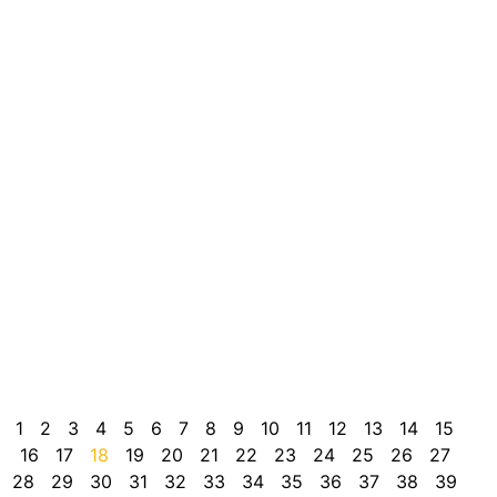
H
C
o
d
C
i
d
d
á
G
C
A
r
p
e
B
i
1
2
3
4
5
6
7
8
9
10
11
12
13
14
15
16
17
18
19
20
21
22
23
24
25
26
27
28
29
30
31
32
33
34
35
36
37
38
39