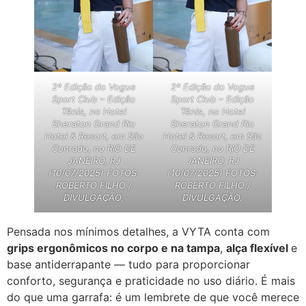
2ª Edição do Vogue
2ª Edição do Vogue
Sport Club – Edição
Sport Club – Edição
Tênis, no Hotel
Tênis, no Hotel
Sheraton Grand Rio
Sheraton Grand Rio
Hotel & Resort, em São
Hotel & Resort, em São
Conrado, no RIO DE
Conrado, no RIO DE
JANEIRO, RJ
JANEIRO, RJ
(10/07/2025) FOTOS:
(10/07/2025) FOTOS:
ROBERTO FILHO /
ROBERTO FILHO /
DIVULGAÇÃO.
DIVULGAÇÃO.
Pensada nos mínimos detalhes, a VYTA conta com
grips ergonômicos no corpo e na tampa
,
alça flexível
e
base antiderrapante — tudo para proporcionar
conforto, segurança e praticidade no uso diário. É mais
do que uma garrafa: é um lembrete de que você merece