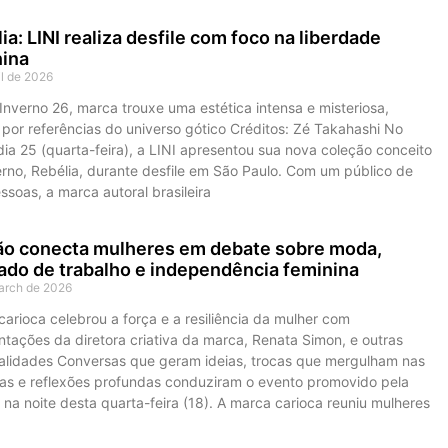
ia: LINI realiza desfile com foco na liberdade
nina
il de 2026
Inverno 26, marca trouxe uma estética intensa e misteriosa,
por referências do universo gótico Créditos: Zé Takahashi No
dia 25 (quarta-feira), a LINI apresentou sua nova coleção conceito
erno, Rebélia, durante desfile em São Paulo. Com um público de
soas, a marca autoral brasileira
ão conecta mulheres em debate sobre moda,
do de trabalho e independência feminina
arch de 2026
arioca celebrou a força e a resiliência da mulher com
tações da diretora criativa da marca, Renata Simon, e outras
alidades Conversas que geram ideias, trocas que mergulham nas
ias e reflexões profundas conduziram o evento promovido pela
na noite desta quarta-feira (18). A marca carioca reuniu mulheres