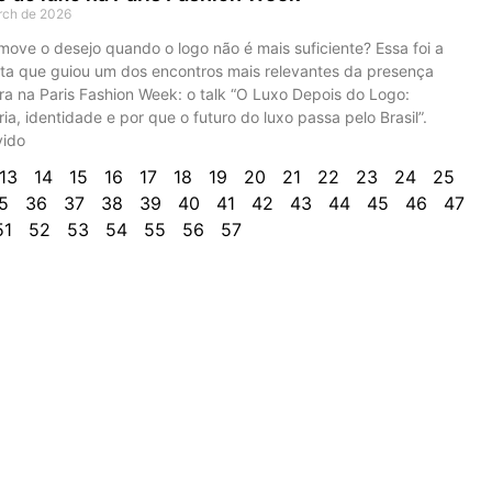
rch de 2026
ove o desejo quando o logo não é mais suficiente? Essa foi a
ta que guiou um dos encontros mais relevantes da presença
ira na Paris Fashion Week: o talk “O Luxo Depois do Logo:
ia, identidade e por que o futuro do luxo passa pelo Brasil”.
ido
13
14
15
16
17
18
19
20
21
22
23
24
25
5
36
37
38
39
40
41
42
43
44
45
46
47
51
52
53
54
55
56
57