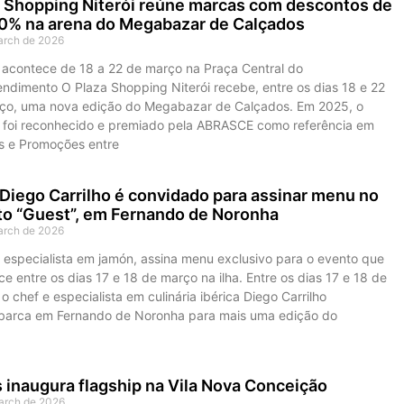
 Shopping Niterói reúne marcas com descontos de
0% na arena do Megabazar de Calçados
arch de 2026
 acontece de 18 a 22 de março na Praça Central do
ndimento O Plaza Shopping Niterói recebe, entre os dias 18 e 22
ço, uma nova edição do Megabazar de Calçados. Em 2025, o
o foi reconhecido e premiado pela ABRASCE como referência em
s e Promoções entre
Diego Carrilho é convidado para assinar menu no
o “Guest”, em Fernando de Noronha
arch de 2026
, especialista em jamón, assina menu exclusivo para o evento que
e entre os dias 17 e 18 de março na ilha. Entre os dias 17 e 18 de
o chef e especialista em culinária ibérica Diego Carrilho
arca em Fernando de Noronha para mais uma edição do
s inaugura flagship na Vila Nova Conceição
arch de 2026