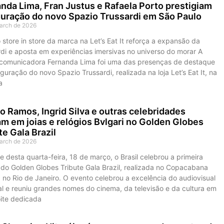
nda Lima, Fran Justus e Rafaela Porto prestigiam
uração do novo Spazio Trussardi em São Paulo
arch de 2026
store in store da marca na Let’s Eat It reforça a expansão da
di e aposta em experiências imersivas no universo do morar A
e comunicadora Fernanda Lima foi uma das presenças de destaque
guração do novo Spazio Trussardi, realizada na loja Let’s Eat It, na
a
o Ramos, Ingrid Silva e outras celebridades
am em joias e relógios Bvlgari no Golden Globes
te Gala Brazil
arch de 2026
e desta quarta-feira, 18 de março, o Brasil celebrou a primeira
 do Golden Globes Tribute Gala Brazil, realizada no Copacabana
 no Rio de Janeiro. O evento celebrou a excelência do audiovisual
al e reuniu grandes nomes do cinema, da televisão e da cultura em
ite dedicada