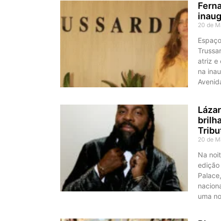
Ferna
inaug
20 de M
Espaço 
Trussar
atriz 
na inau
Avenid
Lázar
brilh
Tribu
20 de M
Na noit
edição
Palace,
nacion
uma no