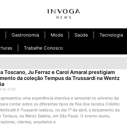
Gastronomia
Moda
Saúde
Tecnologia
rturas
Trabalhe Conosco
a Toscano, Ju Ferraz e Carol Amaral prestigiam
mento da coleção Tempus da Trussardi na Wentz
ia
il de 2026
 apresentou uma experiência imersiva e sensorial no universo da
ara contar sobre os diferentes tipos de fios dos tecidos Crédito:
onticelli A Trussardi realizou, no dia 1º de abril, o lançamento da
o Tempus, na Wentz Galeria, em São Paulo. O evento reuniu
ciadores, clientes, arquitetos e