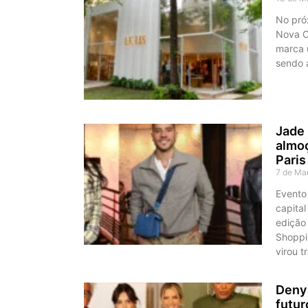
No próx
Nova C
marca 
sendo 
Jade 
almoç
Paris
7 de Ma
Evento
capital
edição
Shoppi
virou 
Deny 
futur