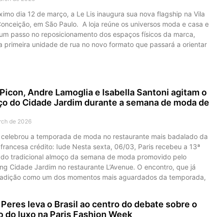
imo dia 12 de março, a Le Lis inaugura sua nova flagship na Vila
onceição, em São Paulo. A loja reúne os universos moda e casa e
um passo no reposicionamento dos espaços físicos da marca,
a primeira unidade de rua no novo formato que passará a orientar
Picon, Andre Lamoglia e Isabella Santoni agitam o
o do Cidade Jardim durante a semana de moda de
rch de 2026
 celebrou a temporada de moda no restaurante mais badalado da
 francesa crédito: Iude Nesta sexta, 06/03, Paris recebeu a 13ª
 do tradicional almoço da semana de moda promovido pelo
ng Cidade Jardim no restaurante L’Avenue. O encontro, que já
tradição como um dos momentos mais aguardados da temporada,
Peres leva o Brasil ao centro do debate sobre o
o do luxo na Paris Fashion Week