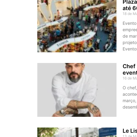
Plaza
até 6
18 de M
Evento
empree
de mar
projet
Evento
Chef 
event
16 de M
O chef
acontec
março, 
desemb
Le Li
13 de M