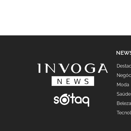
NEW
Desta
Negóc
Moda
Saúde
Belez
Tecnol