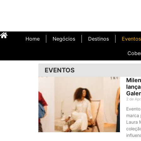
Home
Negócios
Destinos
Eventos
Cobe
EVENTOS
Milen
lança
Galer
2 de Apr
Evento
marca p
Laura M
coleçã
influen