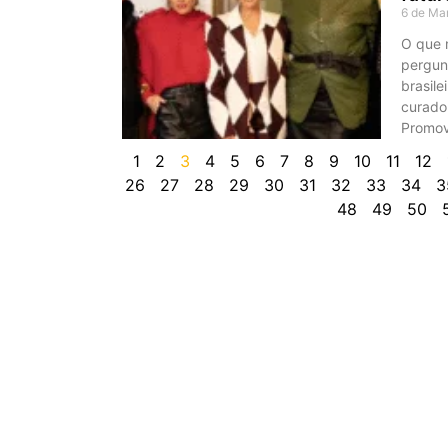
6 de Ma
O que m
pergun
brasile
curador
Promov
1
2
3
4
5
6
7
8
9
10
11
12
26
27
28
29
30
31
32
33
34
3
48
49
50