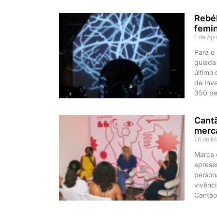
Rebél
femi
1 de Apr
Para o 
guiada 
último 
de Inv
350 pes
Cant
merca
26 de M
Marca c
apresen
person
vivênc
Cantão 