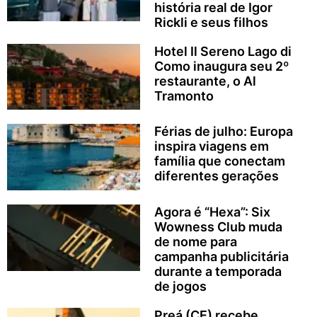
história real de Igor
Rickli e seus filhos
Hotel Il Sereno Lago di
Como inaugura seu 2º
restaurante, o Al
Tramonto
Férias de julho: Europa
inspira viagens em
família que conectam
diferentes gerações
Agora é “Hexa”: Six
Wowness Club muda
de nome para
campanha publicitária
durante a temporada
de jogos
Preá (CE) recebe