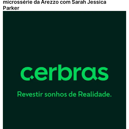
microssérie da Arezzo com Sarah Jessica
Parker