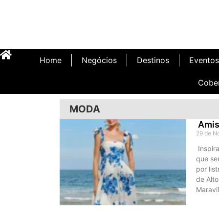
Home
Negócios
Destinos
Eventos
Cobe
MODA
Amiss
29 de N
Inspira
que se
por lis
de Alt
Maravil