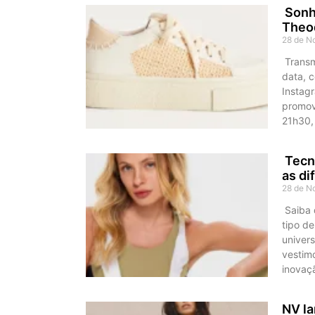
Sonho
Theod
28 de N
Transm
data, c
Instag
promove
21h30,
Tecno
as di
28 de N
Saiba 
tipo d
univer
vestimo
inovaç
NV la