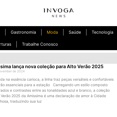
Gastronomia
Moda
Saúde
Tecnologia
rturas
Trabalhe Conosco
ima lança nova coleção para Alto Verão 2025
ovember de 2024
da na essência carioca, a linha traz peças versáteis e confortáveis
rão essenciais para a estação Carregando um estilo composto
trados e contrastes entre as tonalidades azul e branco, a coleção
o Verão 2025 da Amissima é uma declaração de amor à Cidade
hosa, traduzindo sua luz