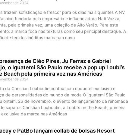
ovember de 2024
 trazem sofisticação e frescor para os dias mais quentes A NV,
fashion fundada pela empresária e influenciadora Nati Vozza,
ta, pela primeira vez, uma coleção de Alto Verão. Para este
ento, a marca foca nas texturas como seu principal destaque. A
ção de tecidos inéditos marca um novo
resença de Cléo Pires, Ju Ferraz e Gabriel
jo, o Iguatemi São Paulo recebe a pop up Loubi’s
e Beach pela primeira vez nas Américas
ovember de 2024
to da Christian Louboutin contou com coquetel exclusivo e
ça de personalidades do mundo da moda O Iguatemi São Paulo
u ontem, 26 de novembro, o evento de lançamento da renomada
e sapatos Christian Louboutin, a Loubi’s on the Beach, primeira
 exclusiva da marca nas Américas
cay e PatBo lançam collab de bolsas Resort