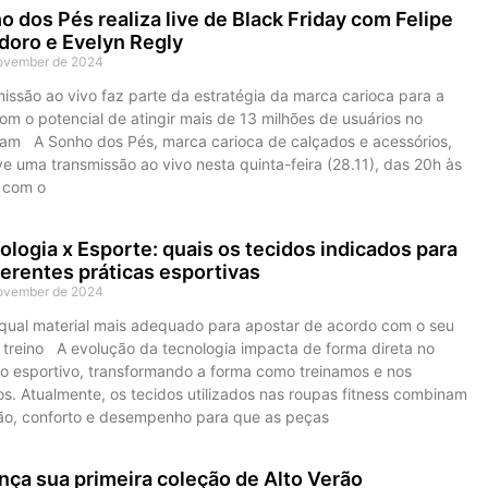
 dos Pés realiza live de Black Friday com Felipe
oro e Evelyn Regly
ovember de 2024
issão ao vivo faz parte da estratégia da marca carioca para a
om o potencial de atingir mais de 13 milhões de usuários no
ram A Sonho dos Pés, marca carioca de calçados e acessórios,
 uma transmissão ao vivo nesta quinta-feira (28.11), das 20h às
 com o
logia x Esporte: quais os tecidos indicados para
ferentes práticas esportivas
ovember de 2024
qual material mais adequado para apostar de acordo com o seu
e treino A evolução da tecnologia impacta de forma direta no
so esportivo, transformando a forma como treinamos e nos
s. Atualmente, os tecidos utilizados nas roupas fitness combinam
ão, conforto e desempenho para que as peças
nça sua primeira coleção de Alto Verão