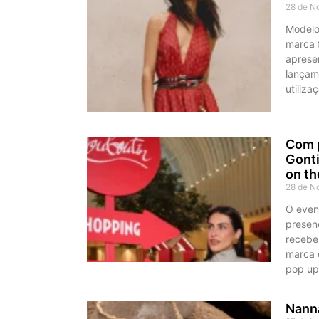
28 de N
Modelos
marca 
apresen
lançam
utiliza
Com p
Gonti
on th
28 de N
O even
presen
recebe
marca d
pop up
Nanna