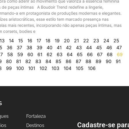
ra como aderir ao movimento que valoriza a essência feminina
 de peças íntimas A Boudoir Trend redefine a lingerie,
ormando-a em protagonista de produções modernas e elegantes.
zes aristocráticas, esse estilo tem marcado presença nas
elas mais recentes, incorporando não apenas peças íntimas, mas
 corsets, bodies e
13
14
15
16
17
18
19
20
21
22
23
24
25
5
36
37
38
39
40
41
42
43
44
45
46
47
7
58
59
60
61
62
63
64
65
66
67
68
69
9
80
81
82
83
84
85
86
87
88
89
90
91
8
99
100
101
102
103
104
105
106
S
ques
Fortaleza
Cadastre-se par
ios
Destinos