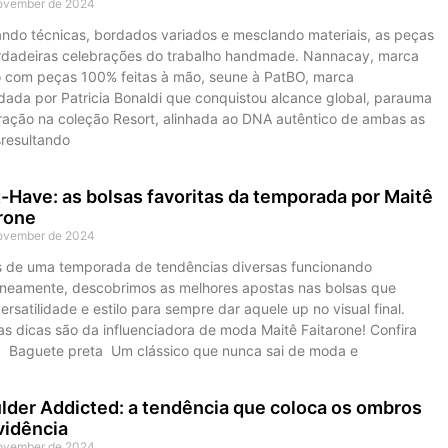
ovember de 2024
ando técnicas, bordados variados e mesclando materiais, as peças
rdadeiras celebrações do trabalho handmade. Nannacay, marca
o com peças 100% feitas à mão, seune à PatBO, marca
ada por Patricia Bonaldi que conquistou alcance global, parauma
ração na coleção Resort, alinhada ao DNA autêntico de ambas as
resultando
Have: as bolsas favoritas da temporada por Maitê
arone
ovember de 2024
 de uma temporada de tendências diversas funcionando
aneamente, descobrimos as melhores apostas nas bolsas que
rsatilidade e estilo para sempre dar aquele up no visual final.
s dicas são da influenciadora de moda Maitê Faitarone! Confira
: Baguete preta Um clássico que nunca sai de moda e
der Addicted: a tendência que coloca os ombros
vidência
ovember de 2024