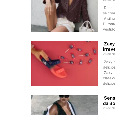
Descub
se com
A silhu
Durant
vestid
Zaxy 
irrev
26 de N
Zaxy e
delicio
Zaxy, 
clássi
delici
Sensu
da Bo
26 de N