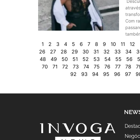
Descub
através
transf
Com raí
passar
também
1
2
3
4
5
6
7
8
9
10
11
12
26
27
28
29
30
31
32
33
34
3
48
49
50
51
52
53
54
55
56
5
70
71
72
73
74
75
76
77
78
7
92
93
94
95
96
97
9
NEW
Desta
Negóc