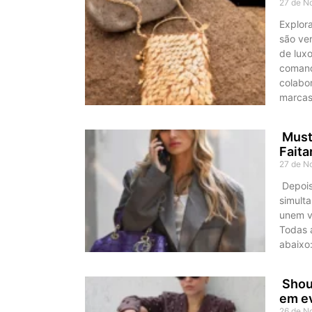
27 de N
Explor
são ve
de lux
comand
colabo
marcas
Must-
Fait
27 de N
Depois
simult
unem ve
Todas a
abaixo
Shoul
em e
26 de N