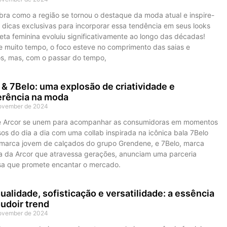
ra como a região se tornou o destaque da moda atual e inspire-
 dicas exclusivas para incorporar essa tendência em seus looks
eta feminina evoluiu significativamente ao longo das décadas!
e muito tempo, o foco esteve no comprimento das saias e
os, mas, com o passar do tempo,
& 7Belo: uma explosão de criatividade e
erência na moda
ovember de 2024
 Arcor se unem para acompanhar as consumidoras em momentos
sos do dia a dia com uma collab inspirada na icônica bala 7Belo
marca jovem de calçados do grupo Grendene, e 7Belo, marca
ca da Arcor que atravessa gerações, anunciam uma parceria
osa que promete encantar o mercado.
alidade, sofisticação e versatilidade: a essência
udoir trend
ovember de 2024