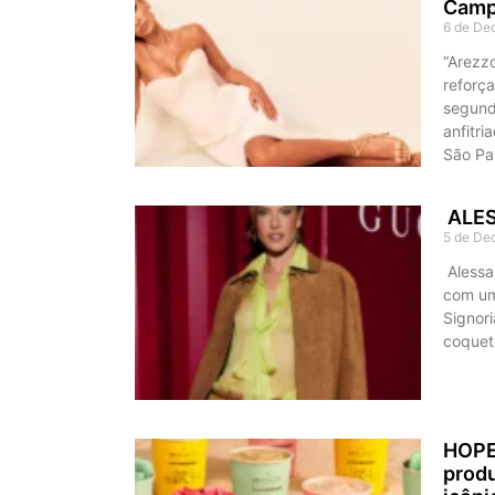
Camp
6 de De
“Arezz
reforça
segund
anfitr
São Pau
ALES
5 de De
Alessa
com um
Signor
coquet
HOPE 
produ