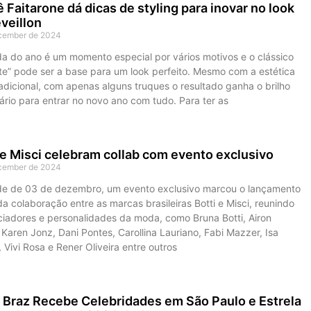
 Faitarone dá dicas de styling para inovar no look
veillon
cember de 2024
da do ano é um momento especial por vários motivos e o clássico
ite” pode ser a base para um look perfeito. Mesmo com a estética
adicional, com apenas alguns truques o resultado ganha o brilho
rio para entrar no novo ano com tudo. Para ter as
 e Misci celebram collab com evento exclusivo
cember de 2024
de de 03 de dezembro, um evento exclusivo marcou o lançamento
 da colaboração entre as marcas brasileiras Botti e Misci, reunindo
ciadores e personalidades da moda, como Bruna Botti, Airon
 Karen Jonz, Dani Pontes, Carollina Lauriano, Fabi Mazzer, Isa
 Vivi Rosa e Rener Oliveira entre outros
a Braz Recebe Celebridades em São Paulo e Estrela