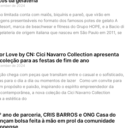
cos da gelateria
cember de 2024
o limitada conta com maiôs, biquínis e pareô, que virão em
gens presenteáveis no formato dos famosos potes de gelato A
esort, marca de beachwear e fitness do Grupo HOPE, e a Bacio di
gelateria de origem italiana que nasceu em São Paulo em 2011, se
or Love by CN: Cici Navarro Collection apresenta
coleção para as festas de fim de ano
cember de 2024
ção chega com peças que transitam entre o casual e o sofisticado,
tas para o dia a dia ou momentos de lazer Como um convite para
m propósito e paixão, inspirando o espírito empreendedor da
 contemporânea, a nova coleção da Cici Navarro Collection
 a estética do
 ano de parceria, CRIS BARROS e ONG Casa do
ançam bolsa feita à mão em prol da comunidade
onense