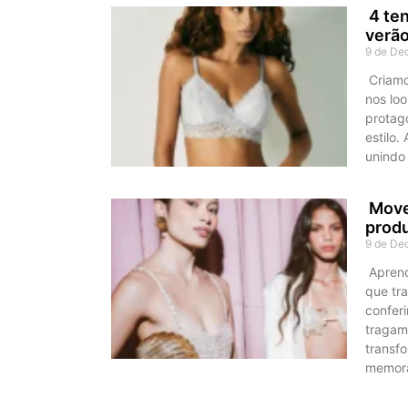
4 ten
verã
9 de De
Criamo
nos lo
protag
estilo.
unindo
Move 
prod
9 de De
Aprend
que tr
conferi
tragam
transf
memorá