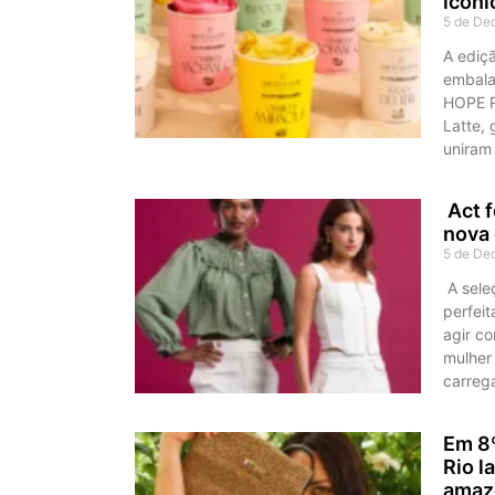
icôni
5 de De
A ediçã
embala
HOPE R
Latte, 
uniram
Act f
nova 
5 de De
A sele
perfei
agir co
mulher
carrega
Em 8º
Rio l
amaz