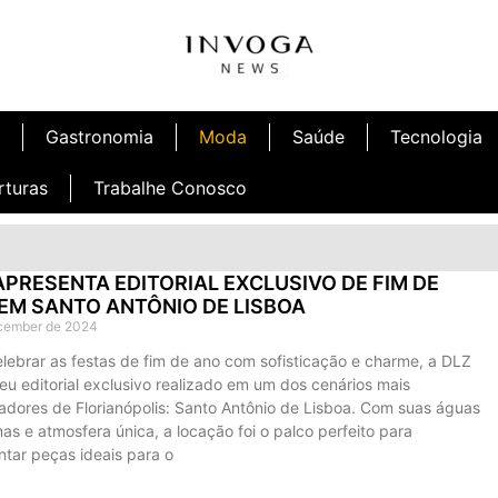
Gastronomia
Moda
Saúde
Tecnologia
rturas
Trabalhe Conosco
APRESENTA EDITORIAL EXCLUSIVO DE FIM DE
EM SANTO ANTÔNIO DE LISBOA
cember de 2024
lebrar as festas de fim de ano com sofisticação e charme, a DLZ
eu editorial exclusivo realizado em um dos cenários mais
adores de Florianópolis: Santo Antônio de Lisboa. Com suas águas
inas e atmosfera única, a locação foi o palco perfeito para
ntar peças ideais para o