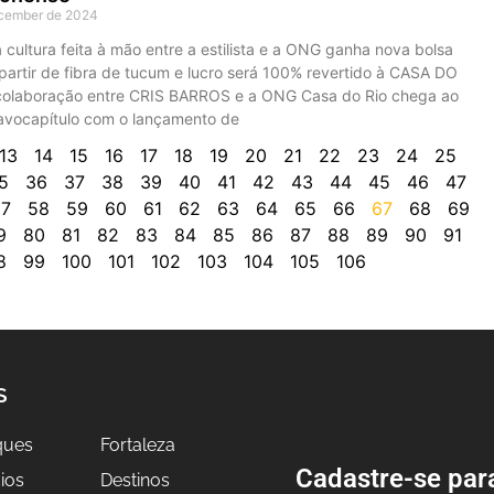
cember de 2024
 cultura feita à mão entre a estilista e a ONG ganha nova bolsa
 partir de fibra de tucum e lucro será 100% revertido à CASA DO
colaboração entre CRIS BARROS e a ONG Casa do Rio chega ao
tavocapítulo com o lançamento de
13
14
15
16
17
18
19
20
21
22
23
24
25
5
36
37
38
39
40
41
42
43
44
45
46
47
7
58
59
60
61
62
63
64
65
66
67
68
69
9
80
81
82
83
84
85
86
87
88
89
90
91
8
99
100
101
102
103
104
105
106
S
ques
Fortaleza
Cadastre-se par
ios
Destinos