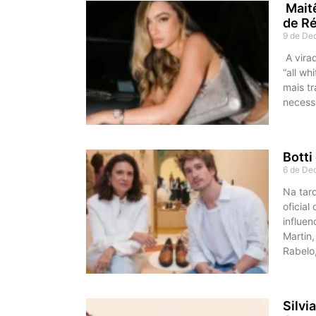
Maitê
de Ré
9 de De
A vira
“all wh
mais tr
necessá
Botti
6 de De
Na tar
oficial
influen
Martin,
Rabelo,
Silvi