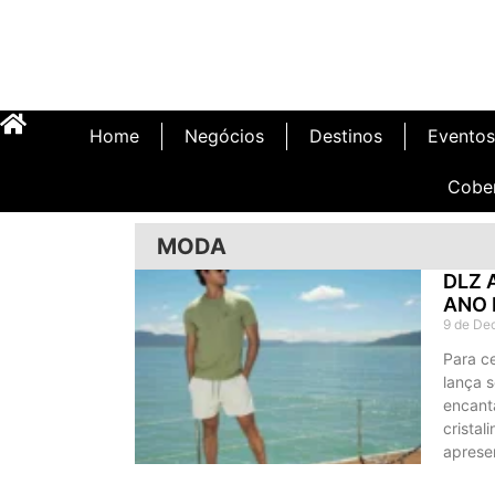
Home
Negócios
Destinos
Eventos
Cobe
MODA
DLZ 
ANO 
9 de De
Para ce
lança s
encant
cristal
aprese