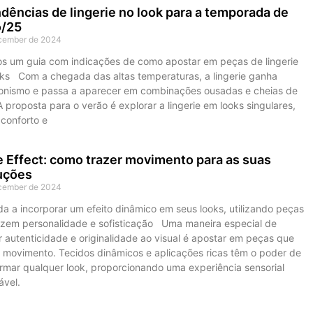
dências de lingerie no look para a temporada de
o/25
cember de 2024
s um guia com indicações de como apostar em peças de lingerie
oks Com a chegada das altas temperaturas, a lingerie ganha
onismo e passa a aparecer em combinações ousadas e cheias de
 A proposta para o verão é explorar a lingerie em looks singulares,
 conforto e
Effect: como trazer movimento para as suas
uções
cember de 2024
a a incorporar um efeito dinâmico em seus looks, utilizando peças
azem personalidade e sofisticação Uma maneira especial de
r autenticidade e originalidade ao visual é apostar em peças que
 movimento. Tecidos dinâmicos e aplicações ricas têm o poder de
ormar qualquer look, proporcionando uma experiência sensorial
vel.