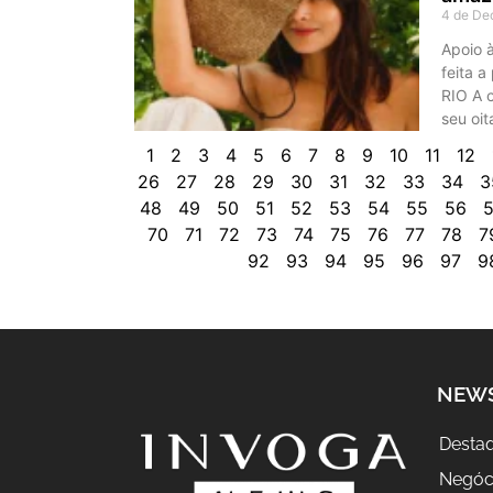
4 de De
Apoio à
feita a
RIO A 
seu oi
1
2
3
4
5
6
7
8
9
10
11
12
26
27
28
29
30
31
32
33
34
3
48
49
50
51
52
53
54
55
56
5
70
71
72
73
74
75
76
77
78
7
92
93
94
95
96
97
9
NEW
Desta
Negóc