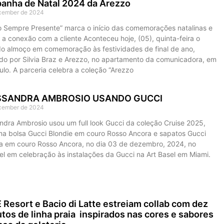
anha de Natal 2024 da Arezzo
cember de 2024
o Sempre Presente” marca o início das comemorações natalinas e
 a conexão com a cliente Aconteceu hoje, (05), quinta-feira o
o almoço em comemoração às festividades de final de ano,
iado por Silvia Braz e Arezzo, no apartamento da comunicadora, em
lo. A parceria celebra a coleção “Arezzo
SANDRA AMBROSIO USANDO GUCCI
cember de 2024
ndra Ambrosio usou um full look Gucci da coleção Cruise 2025,
a bolsa Gucci Blondie em couro Rosso Ancora e sapatos Gucci
ia em couro Rosso Ancora, no dia 03 de dezembro, 2024, no
el em celebração às instalações da Gucci na Art Basel em Miami.
Resort e Bacio di Latte estreiam collab com dez
tos de linha praia inspirados nas cores e sabores