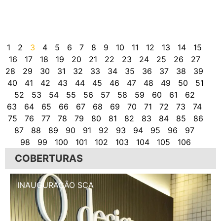
o
e
m
D
1
2
3
4
5
6
7
8
9
10
11
12
13
14
15
16
17
18
19
20
21
22
23
24
25
26
27
28
29
30
31
32
33
34
35
36
37
38
39
40
41
42
43
44
45
46
47
48
49
50
51
52
53
54
55
56
57
58
59
60
61
62
63
64
65
66
67
68
69
70
71
72
73
74
75
76
77
78
79
80
81
82
83
84
85
86
87
88
89
90
91
92
93
94
95
96
97
98
99
100
101
102
103
104
105
106
COBERTURAS
INAUGURAÇÃO SCA