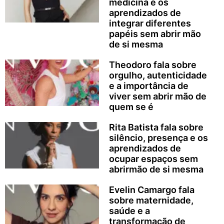
medicina e os
aprendizados de
integrar diferentes
papéis sem abrir mão
de si mesma
Theodoro fala sobre
orgulho, autenticidade
e a importância de
viver sem abrir mão de
quem se é
Rita Batista fala sobre
silêncio, presença e os
aprendizados de
ocupar espaços sem
abrirmão de si mesma
Evelin Camargo fala
sobre maternidade,
saúde e a
transformação de