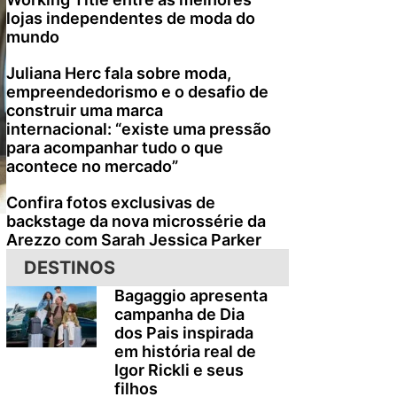
lojas independentes de moda do
mundo
Juliana Herc fala sobre moda,
empreendedorismo e o desafio de
construir uma marca
internacional: “existe uma pressão
para acompanhar tudo o que
acontece no mercado”
Confira fotos exclusivas de
backstage da nova microssérie da
Arezzo com Sarah Jessica Parker
DESTINOS
Bagaggio apresenta
campanha de Dia
dos Pais inspirada
em história real de
Igor Rickli e seus
filhos