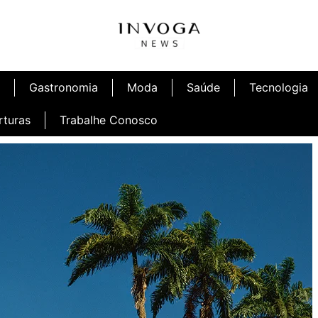
Gastronomia
Moda
Saúde
Tecnologia
rturas
Trabalhe Conosco
afé
Inauguração Ninetto Fortaleza