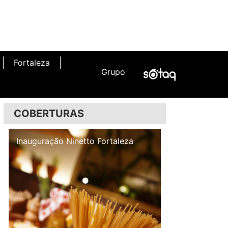
Fortaleza
Grupo
COBERTURAS
Inauguração Illa Café
Inauguração N