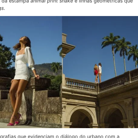
, da estampa
animal print snake
e linhas geométricas que
gs
.
ografias que evidenciam o diálogo do urbano com a