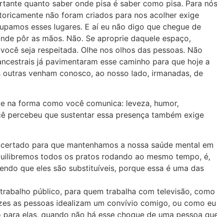
rtante quanto saber onde pisa é saber como pisa. Para nós
toricamente não foram criados para nos acolher exige
pamos esses lugares. E aí eu não digo que chegue de
onde pôr as mãos. Não. Se aproprie daquele espaço,
 você seja respeitada. Olhe nos olhos das pessoas. Não
ancestrais já pavimentaram esse caminho para que hoje a
as outras venham conosco, ao nosso lado, irmanadas, de
rte na forma como você comunica: leveza, humor,
ê percebeu que sustentar essa presença também exige
s acertado para que mantenhamos a nossa saúde mental em
equilibremos todos os pratos rodando ao mesmo tempo, é,
bendo que eles são substituíveis, porque essa é uma das
trabalho público, para quem trabalha com televisão, como
ezes as pessoas idealizam um convívio comigo, ou como eu
to para elas, quando não há esse choque de uma pessoa qu