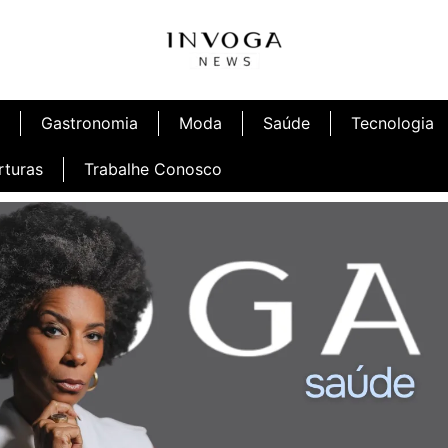
Gastronomia
Moda
Saúde
Tecnologia
rturas
Trabalhe Conosco
afé
Inauguração Ninetto Fortaleza