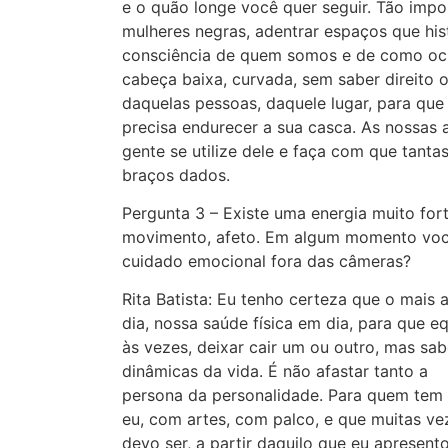
e o quão longe você quer seguir. Tão impo
mulheres negras, adentrar espaços que his
consciência de quem somos e de como ocu
cabeça baixa, curvada, sem saber direito 
daquelas pessoas, daquele lugar, para que
precisa endurecer a sua casca. As nossas 
gente se utilize dele e faça com que tant
braços dados.
Pergunta 3 – Existe uma energia muito fo
movimento, afeto. Em algum momento voc
cuidado emocional fora das câmeras?
Rita Batista: Eu tenho certeza que o mai
dia, nossa saúde física em dia, para que 
às vezes, deixar cair um ou outro, mas sa
dinâmicas da vida. É não afastar tanto a
persona da personalidade. Para quem tem 
eu, com artes, com palco, e que muitas v
devo ser, a partir daquilo que eu apresen