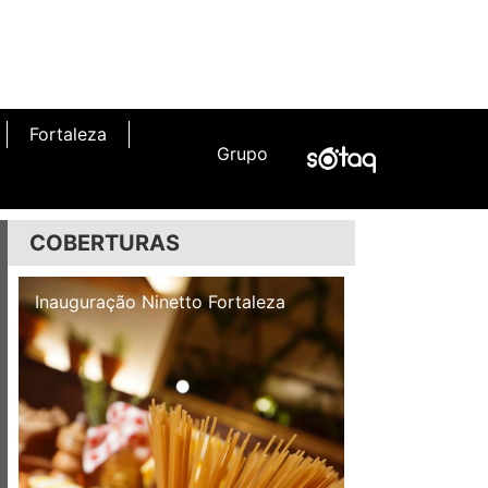
Fortaleza
Grupo
COBERTURAS
Inauguração Illa Café
Inauguração N