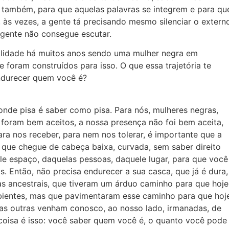
 também, para que aquelas palavras se integrem e para qu
às vezes, a gente tá precisando mesmo silenciar o extern
a gente não consegue escutar.
ilidade há muitos anos sendo uma mulher negra em
 foram construídos para isso. O que essa trajetória te
ndurecer quem você é?
 onde pisa é saber como pisa. Para nós, mulheres negras,
 foram bem aceitos, a nossa presença não foi bem aceita,
ra nos receber, para nem nos tolerar, é importante que a
 que chegue de cabeça baixa, curvada, sem saber direito
le espaço, daquelas pessoas, daquele lugar, para que você
s. Então, não precisa endurecer a sua casca, que já é dura,
as ancestrais, que tiveram um árduo caminho para que hoje
bientes, mas que pavimentaram esse caminho para que hoj
ntas outras venham conosco, ao nosso lado, irmanadas, de
coisa é isso: você saber quem você é, o quanto você pode