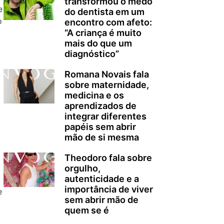
transformou o medo
e
do dentista em um
o
encontro com afeto:
“A criança é muito
mais do que um
diagnóstico”
Romana Novais fala
sobre maternidade,
medicina e os
aprendizados de
integrar diferentes
papéis sem abrir
mão de si mesma
Theodoro fala sobre
orgulho,
autenticidade e a
importância de viver
e
sem abrir mão de
quem se é