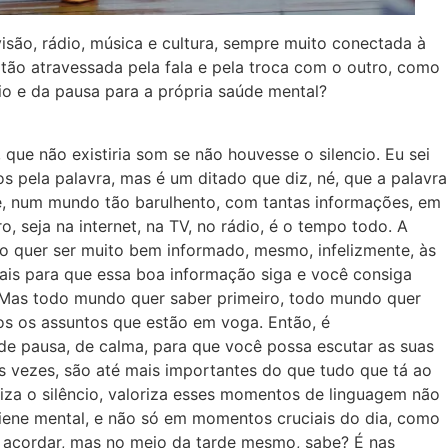
evisão, rádio, música e cultura, sempre muito conectada à
tão atravessada pela fala e pela troca com o outro, como
io e da pausa para a própria saúde mental?
é, que não existiria som se não houvesse o silencio. Eu sei
s pela palavra, mas é um ditado que diz, né, que a palavra
ue, num mundo tão barulhento, com tantas informações, em
 seja na internet, na TV, no rádio, é o tempo todo. A
 quer ser muito bem informado, mesmo, infelizmente, às
ais para que essa boa informação siga e você consiga
. Mas todo mundo quer saber primeiro, todo mundo quer
os os assuntos que estão em voga. Então, é
de pausa, de calma, para que você possa escutar as suas
as vezes, são até mais importantes do que tudo que tá ao
riza o silêncio, valoriza esses momentos de linguagem não
giene mental, e não só em momentos cruciais do dia, como
 acordar, mas no meio da tarde mesmo, sabe? É nas