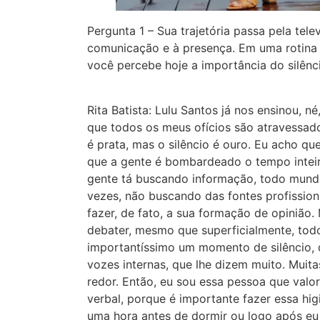
Pergunta 1 – Sua trajetória passa pela tel
comunicação e à presença. Em uma rotina 
você percebe hoje a importância do silênc
Rita Batista: Lulu Santos já nos ensinou, n
que todos os meus ofícios são atravessado
é prata, mas o silêncio é ouro. Eu acho q
que a gente é bombardeado o tempo inteiro,
gente tá buscando informação, todo mundo
vezes, não buscando das fontes profission
fazer, de fato, a sua formação de opinião
debater, mesmo que superficialmente, tod
importantíssimo um momento de silêncio, 
vozes internas, que lhe dizem muito. Muit
redor. Então, eu sou essa pessoa que valo
verbal, porque é importante fazer essa hi
uma hora antes de dormir ou logo após eu