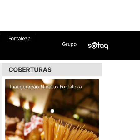
Fortaleza
Grupo
COBERTURAS
Inauguração Illa Café
Inauguração N