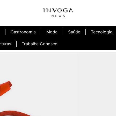
Gastronomia
Moda
Saúde
Tecnologia
rturas
Trabalhe Conosco
afé
Inauguração Ninetto Fortaleza