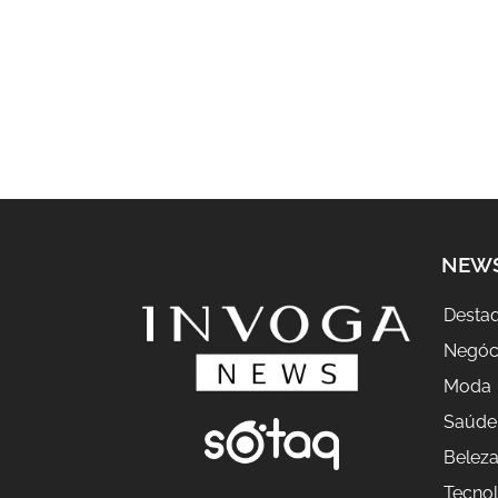
NEW
Desta
Negóc
Moda
Saúde
Belez
Tecnol