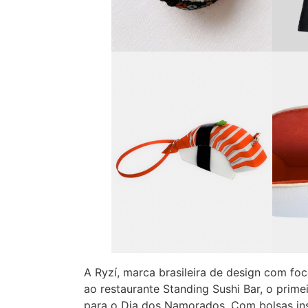
A Ryzí, marca brasileira de design com fo
ao restaurante Standing Sushi Bar, o prime
para o Dia dos Namorados. Com bolsas ins