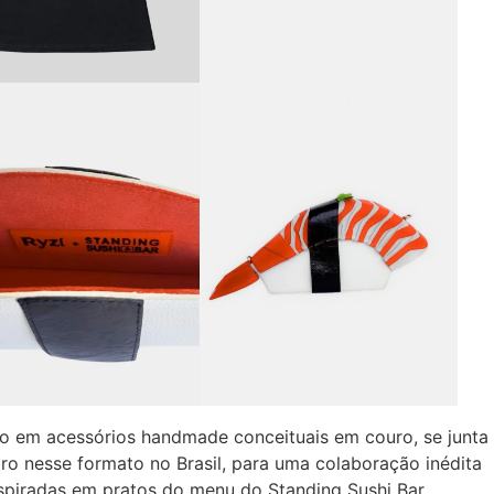
co em acessórios handmade conceituais em couro, se junta
iro nesse formato no Brasil, para uma colaboração inédita
piradas em pratos do menu do Standing Sushi Bar,