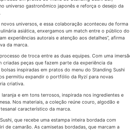
no universo gastronômico japonês e reforça o desejo da
.
a novos universos, e essa colaboração aconteceu de forma
culinária asiática, enxergamos um match entre o público do
zam experiências autorais e atenção aos detalhes”, afirma
iva da marca.
m processo de troca entre as duas equipes. Com uma imersã
m criadas peças que fazem parte da experiência da
e bolsas inspiradas em pratos do menu do Standing Sushi
os permitiu expandir o portfólio da Ryzí para novas
ia criativa.
 laranja e em tons terrosos, inspirada nos ingredientes e
onesa. Nos materiais, a coleção reúne couro, algodão e
tesanal característico da marca.
e Sushi, que recebe uma estampa inteira bordada com
uiri de camarão. As camisetas bordadas, que marcam a