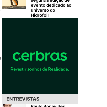
segunda edição de
evento dedicado ao
universo do
w
Hidrofoil
s
.
ENTREVISTAS
Paulo Bonavides