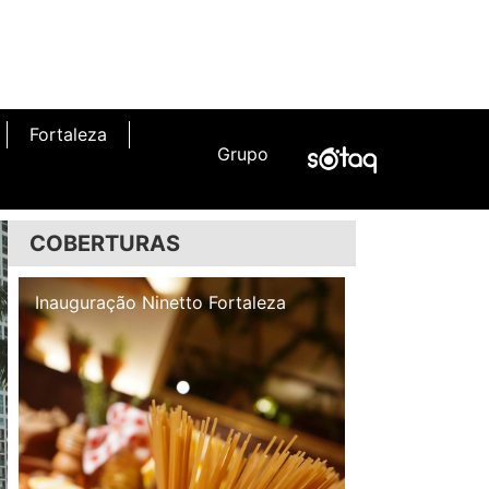
Fortaleza
Grupo
COBERTURAS
Inauguração Illa Café
Inauguração N