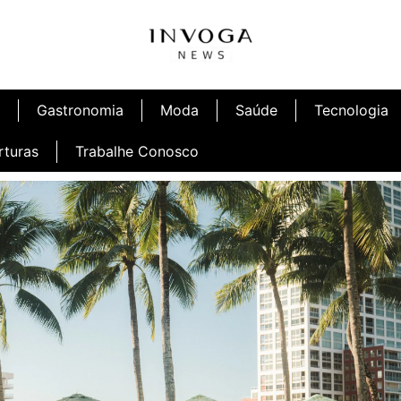
Gastronomia
Moda
Saúde
Tecnologia
rturas
Trabalhe Conosco
afé
Inauguração Ninetto Fortaleza