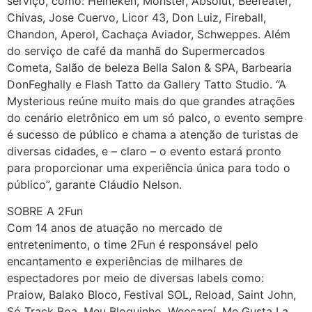
serviço, como: Heineken, Monster, Absolut, Beefeater,
Chivas, Jose Cuervo, Licor 43, Don Luiz, Fireball,
Chandon, Aperol, Cachaça Aviador, Schweppes. Além
do serviço de café da manhã do Supermercados
Cometa, Salão de beleza Bella Salon & SPA, Barbearia
DonFeghally e Flash Tatto da Gallery Tatto Studio. “A
Mysterious reúne muito mais do que grandes atrações
do cenário eletrônico em um só palco, o evento sempre
é sucesso de público e chama a atenção de turistas de
diversas cidades, e – claro – o evento estará pronto
para proporcionar uma experiência única para todo o
público”, garante Cláudio Nelson.
SOBRE A 2Fun
Com 14 anos de atuação no mercado de
entretenimento, o time 2Fun é responsável pelo
encantamento e experiências de milhares de
espectadores por meio de diversas labels como:
Praiow, Balako Bloco, Festival SOL, Reload, Saint John,
Só Track Boa, Meu Bloquinho, Weecaraí, Me Gusta La