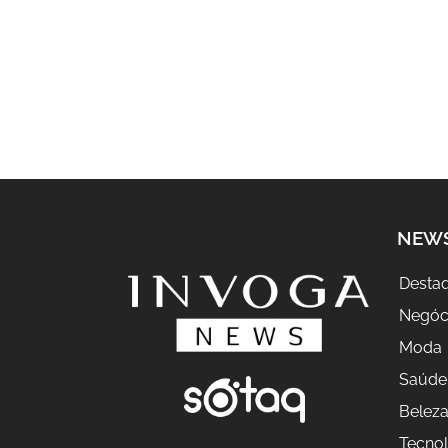
NEW
Desta
Negóc
Moda
Saúde
Belez
Tecnol