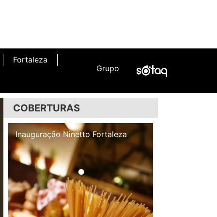
Fortaleza
Grupo
COBERTURAS
Inauguração Illa Café
Inauguração N