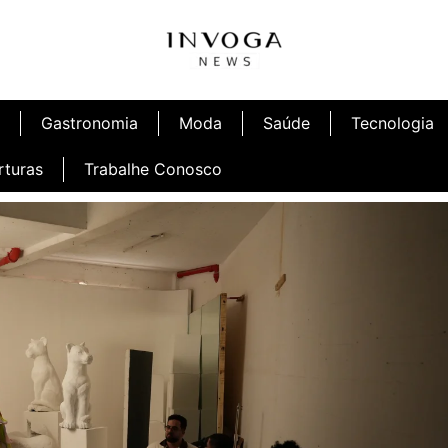
Gastronomia
Moda
Saúde
Tecnologia
rturas
Trabalhe Conosco
afé
Inauguração Ninetto Fortaleza