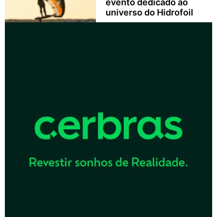
evento dedicado ao
universo do Hidrofoil