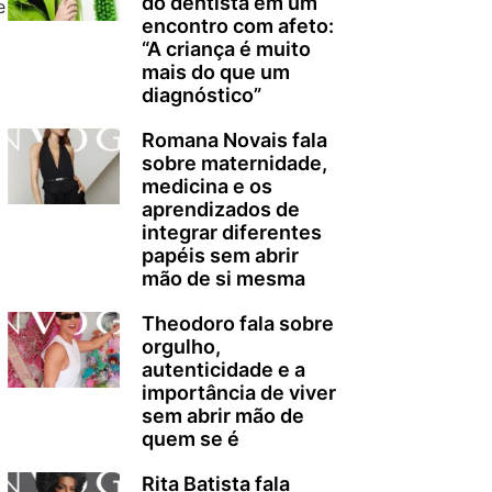
do dentista em um
e
encontro com afeto:
“A criança é muito
mais do que um
diagnóstico”
Romana Novais fala
sobre maternidade,
medicina e os
aprendizados de
integrar diferentes
papéis sem abrir
mão de si mesma
o
Theodoro fala sobre
orgulho,
autenticidade e a
importância de viver
sem abrir mão de
quem se é
Rita Batista fala