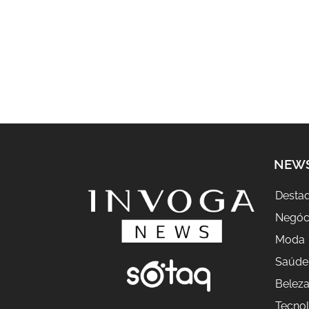
NEW
Desta
Negóc
Moda
Saúde
Belez
Tecnol