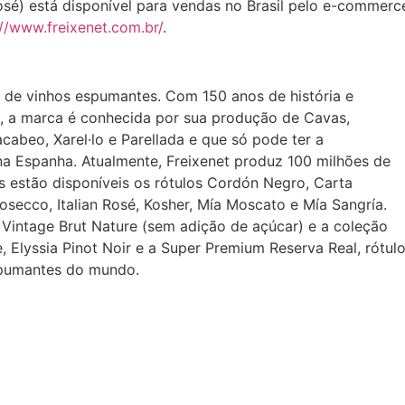
 rosé) está disponível para vendas no Brasil pelo e-commerc
://www.freixenet.com.br/
.
ão de vinhos espumantes. Com 150 anos de história e
o, a marca é conhecida por sua produção de Cavas,
cabeo, Xarel·lo e Parellada e que só pode ter a
 Espanha. Atualmente, Freixenet produz 100 milhões de
ís estão disponíveis os rótulos Cordón Negro, Carta
osecco, Italian Rosé, Kosher, Mía Moscato e Mía Sangría.
 Vintage Brut Nature (sem adição de açúcar) e a coleção
Elyssia Pinot Noir e a Super Premium Reserva Real, rótul
pumantes do mundo.