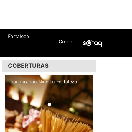
Fortaleza
Grupo
COBERTURAS
Inauguração Illa Café
Inauguração N