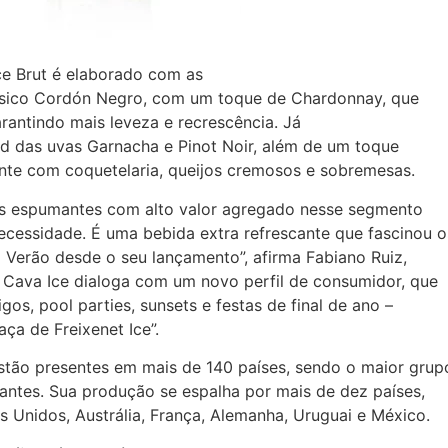
ce Brut é elaborado com as
ássico Cordón Negro, com um toque de Chardonnay, que
arantindo mais leveza e recrescência. Já
nd das uvas Garnacha e Pinot Noir, além de um toque
te com coquetelaria, queijos cremosos e sobremesas.
 espumantes com alto valor agregado nesse segmento
 necessidade. É uma bebida extra refrescante que fascinou o
 Verão desde o seu lançamento”, afirma Fabiano Ruiz,
“A Cava Ice dialoga com um novo perfil de consumidor, que
os, pool parties, sunsets e festas de final de ano –
ça de Freixenet Ice”.
stão presentes em mais de 140 países, sendo o maior grup
ntes. Sua produção se espalha por mais de dez países,
os Unidos, Austrália, França, Alemanha, Uruguai e México.