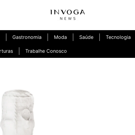
Gastronomia
Moda
Saúde
Tecnologia
rturas
Trabalhe Conosco
afé
Inauguração Ninetto Fortaleza