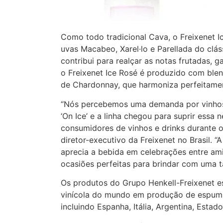
Como todo tradicional Cava, o Freixenet I
uvas Macabeo, Xarel·lo e Parellada do cl
contribui para realçar as notas frutadas, g
o Freixenet Ice Rosé é produzido com ble
de Chardonnay, que harmoniza perfeitamen
“Nós percebemos uma demanda por vinhos
‘On Ice’ e a linha chegou para suprir essa
consumidores de vinhos e drinks durante o
diretor-executivo da Freixenet no Brasil. 
aprecia a bebida em celebrações entre amig
ocasiões perfeitas para brindar com uma ta
Os produtos do Grupo Henkell-Freixenet e
vinícola do mundo em produção de espuma
incluindo Espanha, Itália, Argentina, Estad