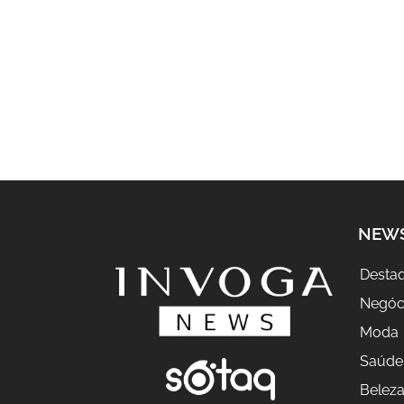
NEW
Desta
Negóc
Moda
Saúde
Belez