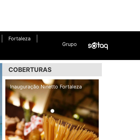
Fortaleza
Grupo
COBERTURAS
Inauguração Illa Café
Inauguração N