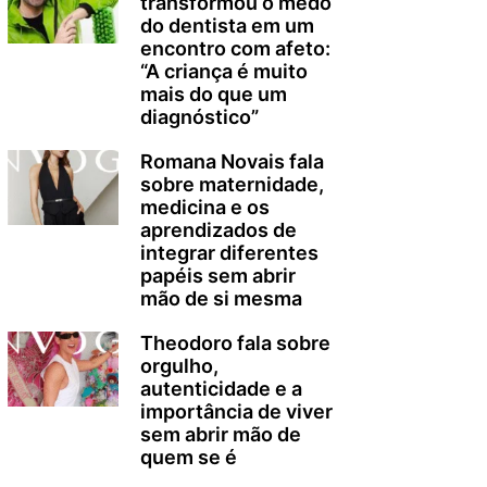
transformou o medo
do dentista em um
encontro com afeto:
“A criança é muito
mais do que um
diagnóstico”
Romana Novais fala
sobre maternidade,
medicina e os
aprendizados de
integrar diferentes
papéis sem abrir
mão de si mesma
Theodoro fala sobre
orgulho,
autenticidade e a
importância de viver
sem abrir mão de
quem se é