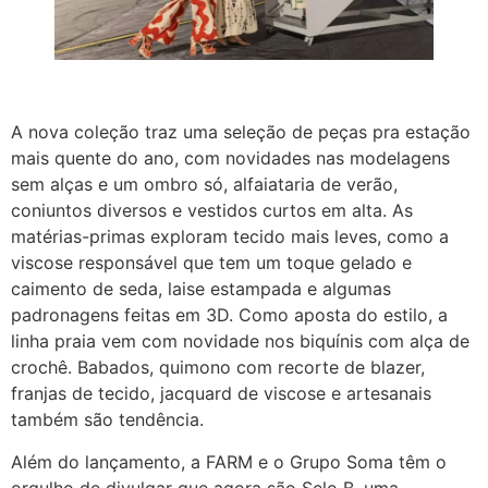
A nova coleção traz uma seleção de peças pra estação
mais quente do ano, com novidades nas modelagens
sem alças e um ombro só, alfaiataria de verão,
coniuntos diversos e vestidos curtos em alta. As
matérias-primas exploram tecido mais leves, como a
viscose responsável que tem um toque gelado e
caimento de seda, laise estampada e algumas
padronagens feitas em 3D. Como aposta do estilo, a
linha praia vem com novidade nos biquínis com alça de
crochê. Babados, quimono com recorte de blazer,
franjas de tecido, jacquard de viscose e artesanais
também são tendência.
Além do lançamento, a FARM e o Grupo Soma têm o
orgulho de divulgar que agora são Selo B, uma