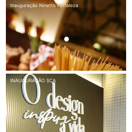
Inauguração Illa Café
INAUGURAÇÃO SCA