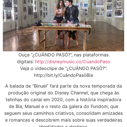
Ouça “¿CUÁNDO PASÓ?”, nas plataformas
digitais:
http://disneymusic.co/
CuandoPaso
Veja o videoclipe de “¿CUÁNDO PASÓ?”:
http://bit.ly/CuándoPasóBia
A balada de “Binuel” fará parte da nova temporada da
produção original do Disney Channel, que chega às
telinhas do canal em 2020, com a história inspiradora
de Bia, Manuel e o resto da galera do Fundom, que
seguem seus caminhos criativos, consolidam amizades
e romances e descobrem mais sobre suas verdadeiras
identidades e destinos.