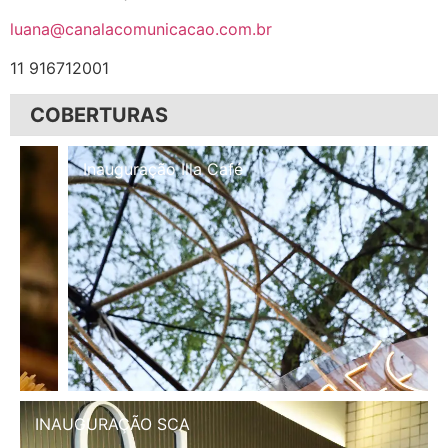
luana@canalacomunicacao.com.br
11 916712001
COBERTURAS
Inauguração Illa Café
INAUGURAÇÃO SCA