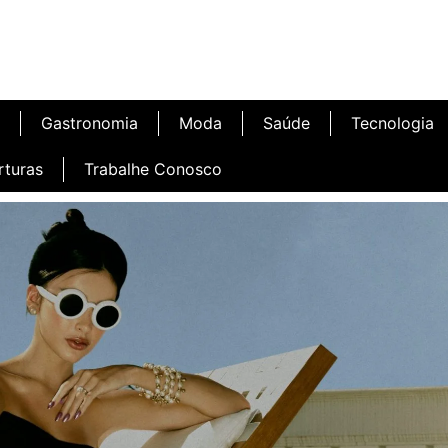
Gastronomia
Moda
Saúde
Tecnologia
rturas
Trabalhe Conosco
afé
Inauguração Ninetto Fortaleza