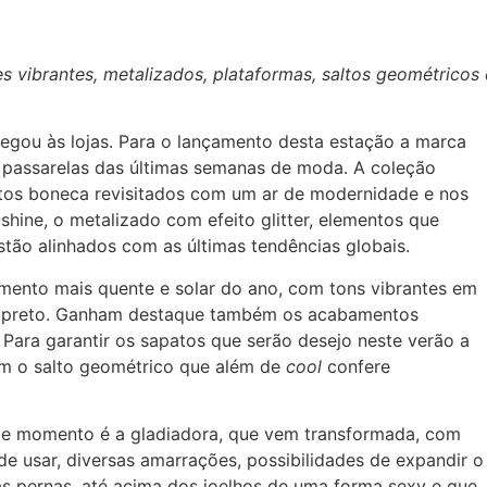
 vibrantes, metalizados, plataformas, saltos geométricos 
egou às lojas. Para o lançamento desta estação a marca
s passarelas das últimas semanas de moda. A coleção
tos boneca revisitados com um ar de modernidade e nos
l shine, o metalizado com efeito glitter, elementos que
stão alinhados com as últimas tendências globais.
omento mais quente e solar do ano, com tons vibrantes em
s e preto. Ganham destaque também os acabamentos
 Para garantir os sapatos que serão desejo neste verão a
m o salto geométrico que além de
cool
confere
e momento é a gladiadora, que vem transformada, com
 de usar, diversas amarrações, possibilidades de expandir o
as pernas, até acima dos joelhos de uma forma sexy e que