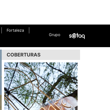
Fortaleza
Grupo
COBERTURAS
Inauguração Illa Café
Inauguração N