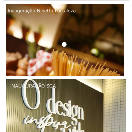
Inauguração Illa Café
INAUGURAÇÃO SCA