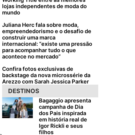
lojas independentes de moda do
mundo
Juliana Herc fala sobre moda,
empreendedorismo e o desafio de
construir uma marca
internacional: “existe uma pressão
para acompanhar tudo o que
acontece no mercado”
Confira fotos exclusivas de
backstage da nova microssérie da
Arezzo com Sarah Jessica Parker
DESTINOS
Bagaggio apresenta
campanha de Dia
dos Pais inspirada
em história real de
Igor Rickli e seus
filhos
a