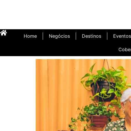
Home
Negócios
Destinos
Eventos
Cobe
Inauguração Illa C