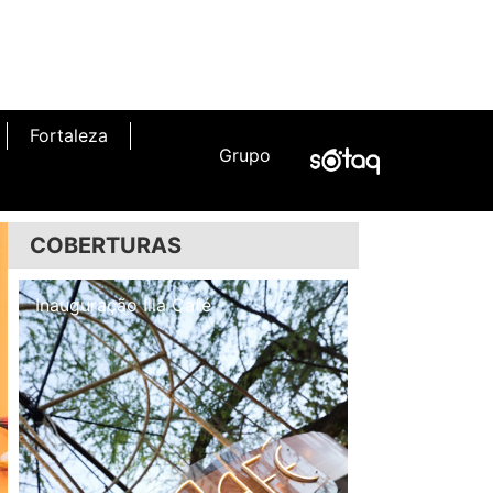
Fortaleza
Grupo
COBERTURAS
Inauguração Illa Café
Inauguração N