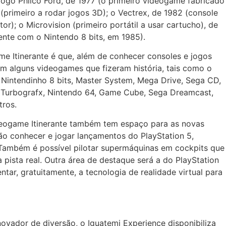
ejogo Philco Ford, de 1977 (o primeiro videogame fabricado
 (primeiro a rodar jogos 3D); o Vectrex, de 1982 (console
r); o Microvision (primeiro portátil a usar cartucho), de
ente com o Nintendo 8 bits, em 1985).
e Itinerante é que, além de conhecer consoles e jogos
m alguns videogames que fizeram história, tais como o
, Nintendinho 8 bits, Master System, Mega Drive, Sega CD,
 Turbografx, Nintendo 64, Game Cube, Sega Dreamcast,
tros.
deogame Itinerante também tem espaço para as novas
ão conhecer e jogar lançamentos do PlayStation 5,
 Também é possível pilotar supermáquinas em cockpits que
pista real. Outra área de destaque será a do PlayStation
ntar, gratuitamente, a tecnologia de realidade virtual para
vador de diversão, o Iguatemi Experience disponibiliza