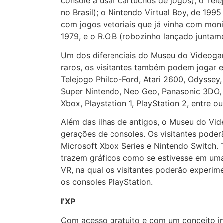
console a usar cartuchos de jogos); o Tel
no Brasil); o Nintendo Virtual Boy, de 1995
com jogos vetoriais que já vinha com monito
1979, e o R.O.B (robozinho lançado juntam
Um dos diferenciais do Museu do Videogam
raros, os visitantes também podem jogar e
Telejogo Philco-Ford, Atari 2600, Odyssey
Super Nintendo, Neo Geo, Panasonic 3DO,
Xbox, Playstation 1, PlayStation 2, entre ou
Além das ilhas de antigos, o Museu do Vi
gerações de consoles. Os visitantes poder
Microsoft Xbox Series e Nintendo Switch.
trazem gráficos como se estivesse em uma 
VR, na qual os visitantes poderão experime
os consoles PlayStation.
I’XP
Com acesso gratuito e com um conceito ino