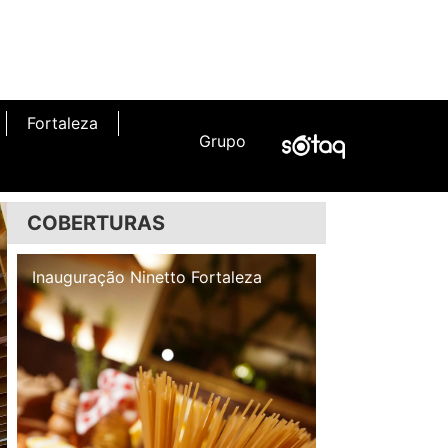
Fortaleza
Grupo
COBERTURAS
Inauguração Illa Café
Inauguração N