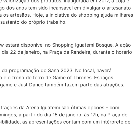
e valorização dos produtos. Inaugurada em 2017, a Loja é
ngo dos anos tem sido incansável em divulgar o artesanato
 os artesãos. Hoje, a iniciativa do shopping ajuda milhares
o sustento do próprio trabalho.
iew estará disponível no Shopping Iguatemi Bosque. A ação
 dia 22 de janeiro, na Praça da Rendeira, durante o horário
te da programação do Sana 2023. No local, haverá
o e o trono de ferro de Game of Thrones. Espaços
eogame e Just Dance também fazem parte das atrações.
atrações da Arena Iguatemi são ótimas opções – com
mingos, a partir do dia 15 de janeiro, às 17h, na Praça de
bilidade, as apresentações contam com um intérprete de