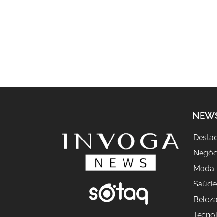
NEW
Desta
Negóc
Moda
Saúde
Belez
Tecnol