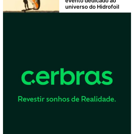
evento dedicado ao
universo do Hidrofoil