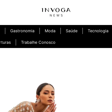
Gastronomia
Moda
Saúde
Tecnologia
rturas
Trabalhe Conosco
afé
Inauguração Ninetto Fortaleza