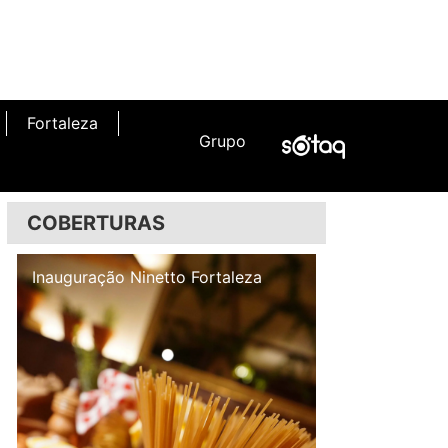
Fortaleza
Grupo
COBERTURAS
Inauguração Illa Café
Inauguração N