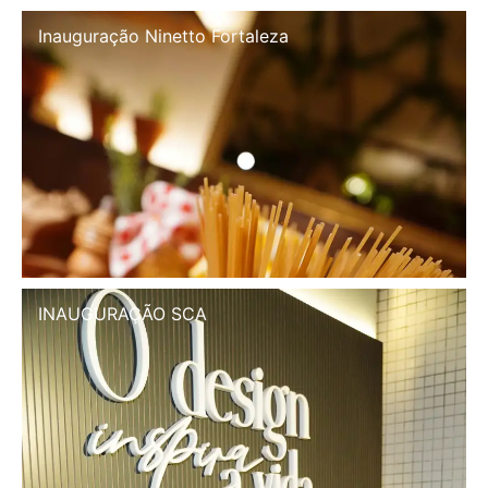
Inauguração Illa Café
INAUGURAÇÃO SCA