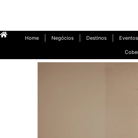
Home
Negócios
Destinos
Eventos
Cobe
Inauguração Illa C