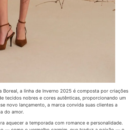
a Boreal, a linha de Inverno 2025 é composta por criações
de tecidos nobres e cores autênticas, proporcionando um
se novo lançamento, a marca convida suas clientes a
za do amor.
ara aquecer a temporada com romance e personalidade.
 — como o vermelho carmim, que traduz a paixão — e