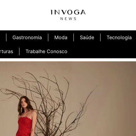
Gastronomia
Moda
Saúde
Tecnologia
rturas
Trabalhe Conosco
afé
Inauguração Ninetto Fortaleza