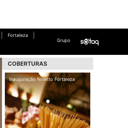
Fortaleza
Grupo
COBERTURAS
Inauguração Illa Café
Inauguração N