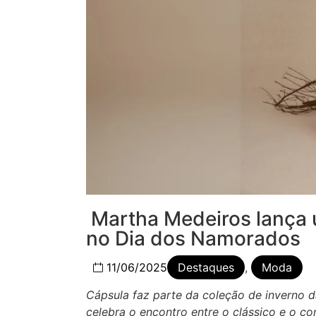
Martha Medeiros lança ú
no Dia dos Namorados
11/06/2025
Destaques
,
Moda
Cápsula faz parte da coleção de inverno d
celebra o encontro entre o clássico e o 