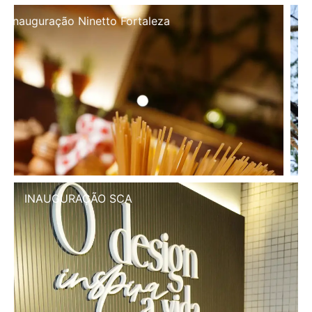
Inauguração Illa Café
INAUGURAÇÃO SCA