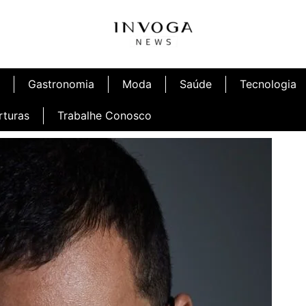
Gastronomia
Moda
Saúde
Tecnologia
rturas
Trabalhe Conosco
afé
Inauguração Ninetto Fortaleza