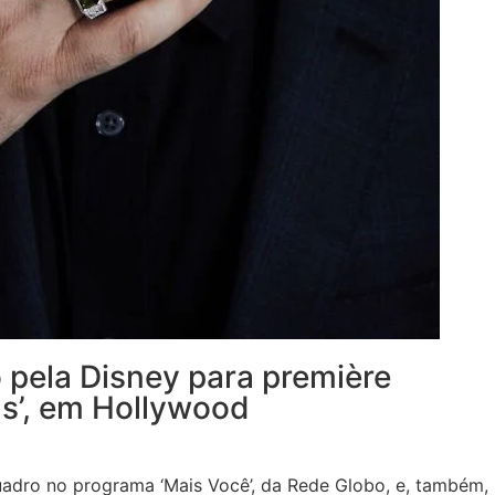
o pela Disney para première
ls’, em Hollywood
uadro no programa ‘Mais Você’, da Rede Globo, e, também,