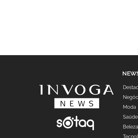
NEW
Desta
Negóc
Moda
Saúde
Belez
Tecnol