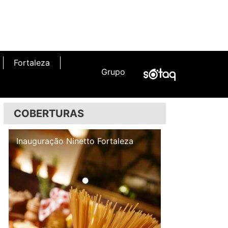
Fortaleza
Grupo
COBERTURAS
Inauguração Illa Café
Inauguração N