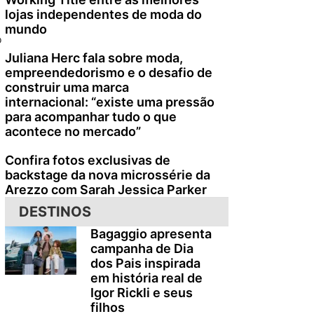
lojas independentes de moda do
mundo
o
Juliana Herc fala sobre moda,
empreendedorismo e o desafio de
construir uma marca
internacional: “existe uma pressão
para acompanhar tudo o que
acontece no mercado”
Confira fotos exclusivas de
backstage da nova microssérie da
Arezzo com Sarah Jessica Parker
DESTINOS
Bagaggio apresenta
campanha de Dia
dos Pais inspirada
em história real de
Igor Rickli e seus
filhos