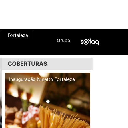
Fortaleza
Grupo
COBERTURAS
Inauguração Illa Café
Inauguração N