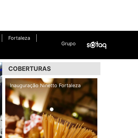
Fortaleza
Grupo
COBERTURAS
Inauguração Illa Café
Inauguração N