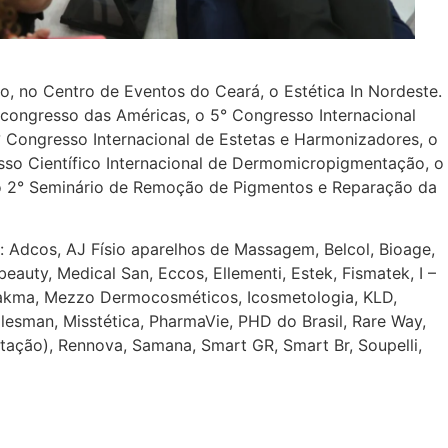
o, no Centro de Eventos do Ceará, o Estética In Nordeste.
 congresso das Américas, o 5° Congresso Internacional
 2° Congresso Internacional de Estetas e Harmonizadores, o
so Científico Internacional de Dermomicropigmentação, o
 o 2° Seminário de Remoção de Pigmentos e Reparação da
o: Adcos, AJ Físio aparelhos de Massagem, Belcol, Bioage,
auty, Medical San, Eccos, Ellementi, Estek, Fismatek, I –
Lakma, Mezzo Dermocosméticos, Icosmetologia, KLD,
esman, Misstética, PharmaVie, PHD do Brasil, Rare Way,
tação), Rennova, Samana, Smart GR, Smart Br, Soupelli,