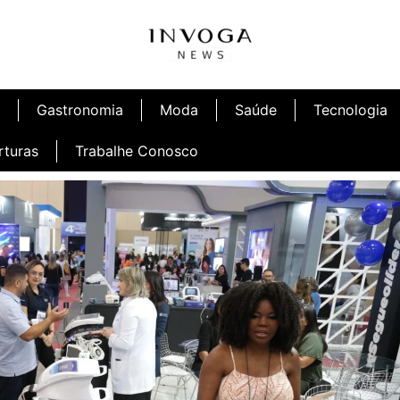
Gastronomia
Moda
Saúde
Tecnologia
rturas
Trabalhe Conosco
afé
Inauguração Ninetto Fortaleza