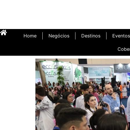
Home
Negócios
Destinos
Eventos
Cobe
Inauguração Illa C