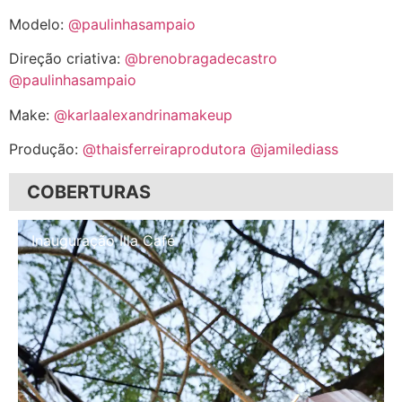
Modelo:
@paulinhasampaio
Direção criativa:
@brenobragadecastro
@paulinhasampaio
Make:
@karlaalexandrinamakeup
Produção:
@thaisferreiraprodutora
@jamilediass
COBERTURAS
Inauguração Illa Café