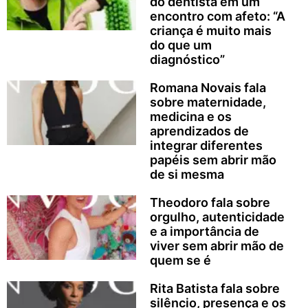
do dentista em um
encontro com afeto: “A
criança é muito mais
do que um
diagnóstico”
Romana Novais fala
sobre maternidade,
medicina e os
aprendizados de
integrar diferentes
papéis sem abrir mão
de si mesma
Theodoro fala sobre
orgulho, autenticidade
e a importância de
viver sem abrir mão de
quem se é
Rita Batista fala sobre
silêncio, presença e os