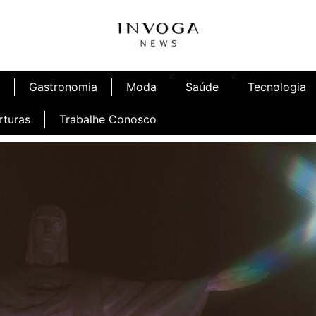
Gastronomia
Moda
Saúde
Tecnologia
rturas
Trabalhe Conosco
afé
Inauguração Ninetto Fortaleza