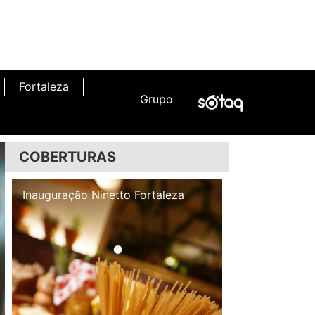
Fortaleza
Grupo
COBERTURAS
Inauguração Illa Café
Inauguração N