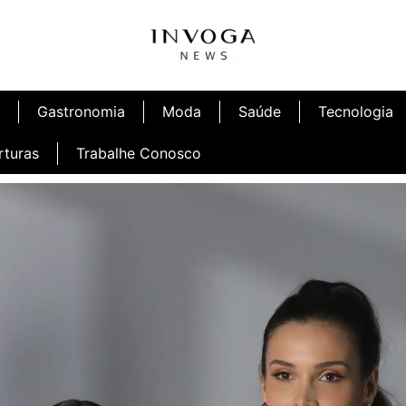
Gastronomia
Moda
Saúde
Tecnologia
rturas
Trabalhe Conosco
afé
Inauguração Ninetto Fortaleza