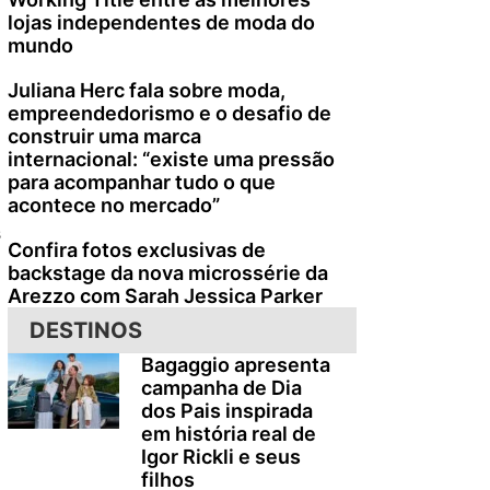
lojas independentes de moda do
mundo
Juliana Herc fala sobre moda,
empreendedorismo e o desafio de
construir uma marca
internacional: “existe uma pressão
para acompanhar tudo o que
acontece no mercado”
s
Confira fotos exclusivas de
backstage da nova microssérie da
Arezzo com Sarah Jessica Parker
DESTINOS
Bagaggio apresenta
campanha de Dia
dos Pais inspirada
em história real de
Igor Rickli e seus
filhos