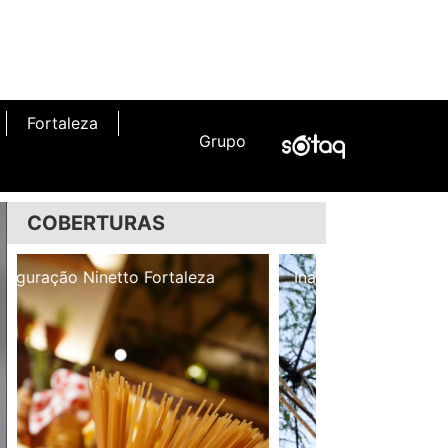
Fortaleza
Grupo
COBERTURAS
Inauguração Illa Café
Inauguração N