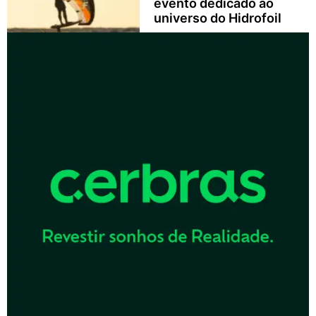
evento dedicado ao
universo do Hidrofoil